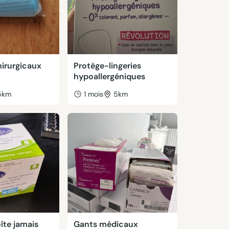
irurgicaux
Protège-lingeries
hypoallergéniques
5km
1 mois
5km
îte jamais
Gants médicaux