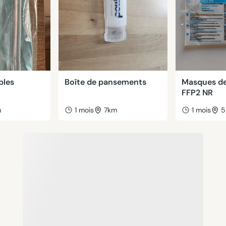
bles
Boîte de pansements
Masques de
FFP2 NR
m
1 mois
7km
1 mois
5