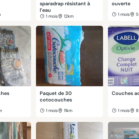
sparadrap résistant à
ouverte
l’eau
m
1 mois
5
1 mois
12km
ches
Paquet de 30
Couches ad
cotocouches
m
1 mois
11km
1 mois
8