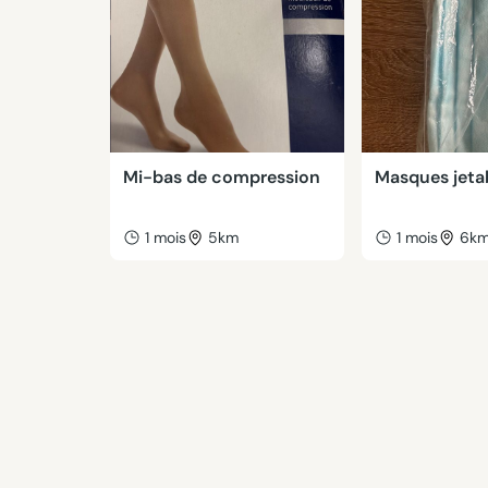
Mi-bas de compression
Masques jeta
1 mois
5km
1 mois
6k