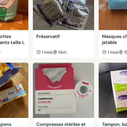
ottes
Préservatif
Masques ch
nts taille L
jetable
m
1 mois
5km
1 mois
1
mpons
Compresses stériles et
Tampon, bo