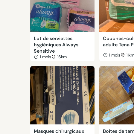
Lot de serviettes
Couches-cul
hygiéniques Always
adulte Tena Pa
Sensitive
1 mois
11k
1 mois
16km
Masques chirurgicaux
Boîtes de ta