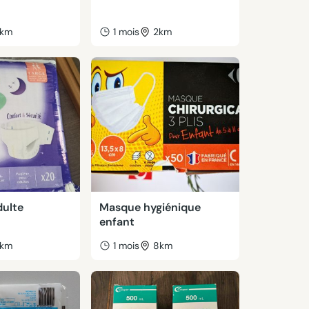
km
1 mois
2km
ulte
Masque hygiénique
enfant
km
1 mois
8km