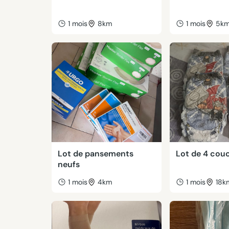
1 mois
8km
1 mois
5k
Lot de pansements
Lot de 4 cou
neufs
1 mois
4km
1 mois
18k