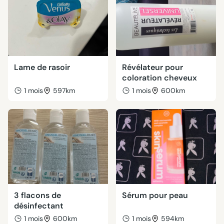
Lame de rasoir
Révélateur pour
coloration cheveux
1 mois
597km
1 mois
600km
3 flacons de
Sérum pour peau
désinfectant
1 mois
600km
1 mois
594km