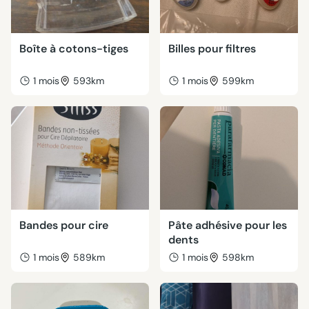
Boîte à cotons-tiges
Billes pour filtres
1 mois
593km
1 mois
599km
Bandes pour cire
Pâte adhésive pour les
dents
1 mois
589km
1 mois
598km