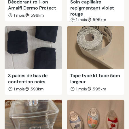
Déodorant roll-on
Soin capillaire
Amalfi Dermo Protect
repigmentant violet
rouge
1 mois
596km
1 mois
595km
3 paires de bas de
Tape type kt tape 5cm
contention noirs
largeur
1 mois
593km
1 mois
595km