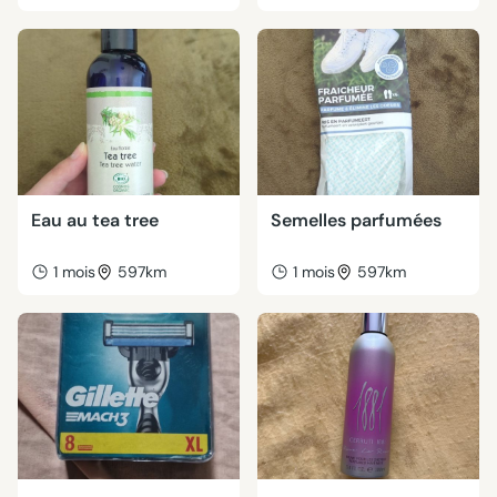
Eau au tea tree
Semelles parfumées
1 mois
597km
1 mois
597km