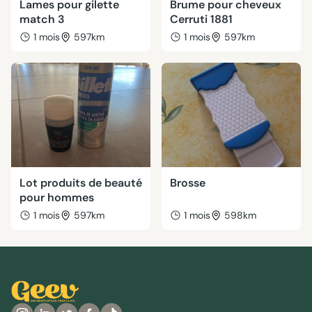
Lames pour gilette
Brume pour cheveux
match 3
Cerruti 1881
1 mois
597km
1 mois
597km
Lot produits de beauté
Brosse
pour hommes
1 mois
597km
1 mois
598km