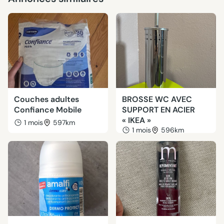
Couches adultes
BROSSE WC AVEC
Confiance Mobile
SUPPORT EN ACIER
« IKEA »
1 mois
597km
1 mois
596km