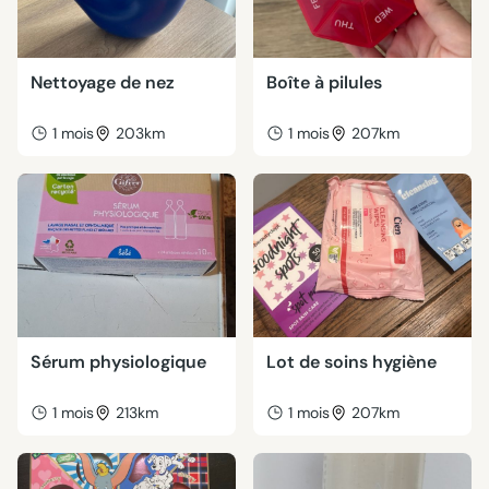
Nettoyage de nez
Boîte à pilules
1 mois
203km
1 mois
207km
Sérum physiologique
Lot de soins hygiène
1 mois
213km
1 mois
207km