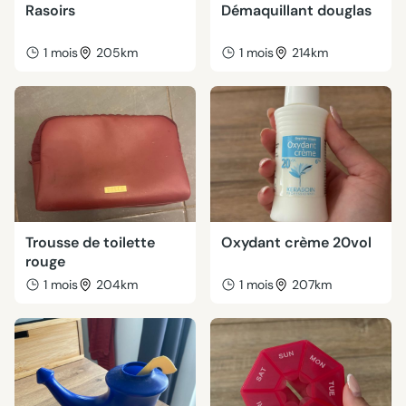
Rasoirs
Démaquillant douglas
1 mois
205km
1 mois
214km
Trousse de toilette
Oxydant crème 20vol
rouge
1 mois
204km
1 mois
207km