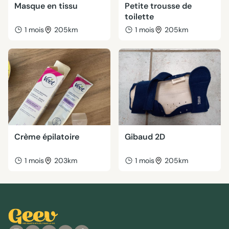
Masque en tissu
Petite trousse de
toilette
1 mois
205km
1 mois
205km
Crème épilatoire
Gibaud 2D
1 mois
203km
1 mois
205km