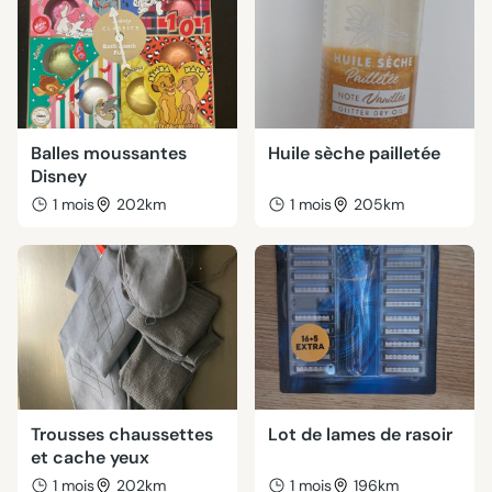
Balles moussantes
Huile sèche pailletée
Disney
1 mois
202km
1 mois
205km
Trousses chaussettes
Lot de lames de rasoir
et cache yeux
1 mois
202km
1 mois
196km