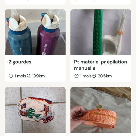
2 gourdes
Pt matériel pr épilation
manuelle
1 mois
199km
1 mois
205km