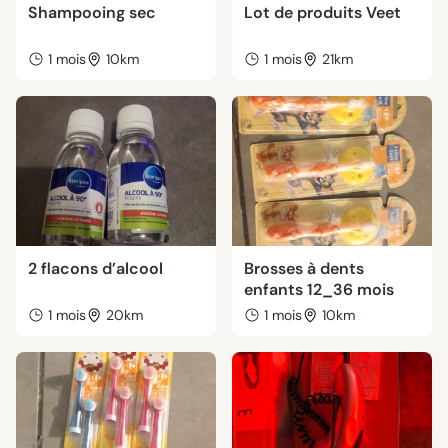
Shampooing sec
Lot de produits Veet
1 mois
10km
1 mois
21km
2 flacons d’alcool
Brosses à dents
enfants 12_36 mois
1 mois
20km
1 mois
10km