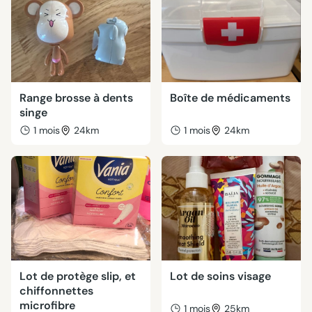
Range brosse à dents
Boîte de médicaments
singe
1 mois
24km
1 mois
24km
Lot de protège slip, et
Lot de soins visage
chiffonnettes
microfibre
1 mois
25km