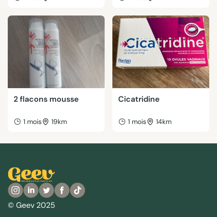
2 flacons mousse
Cicatridine
1 mois
19km
1 mois
14km
© Geev 2025