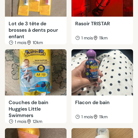
Lot de 3 tête de
Rasoir TRISTAR
brosses à dents pour
enfant
1 mois
11km
1 mois
10km
Couches de bain
Flacon de bain
Huggies Little
Swimmers
1 mois
11km
1 mois
12km