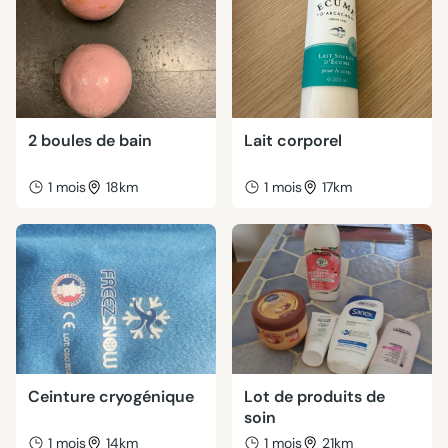
2 boules de bain
Lait corporel
1 mois
18km
1 mois
17km
Ceinture cryogénique
Lot de produits de
soin
1 mois
14km
1 mois
21km