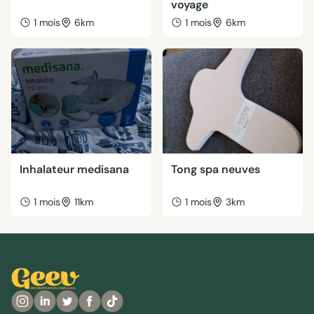
voyage
1 mois
6km
1 mois
6km
Inhalateur medisana
Tong spa neuves
1 mois
11km
1 mois
3km