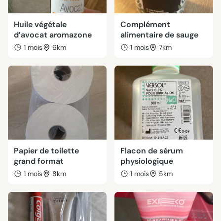
Huile végétale
Complément
d’avocat aromazone
alimentaire de sauge
1 mois
6km
1 mois
7km
Papier de toilette
Flacon de sérum
grand format
physiologique
1 mois
8km
1 mois
5km