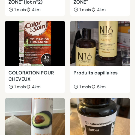
ZONE" (lot n°2)
ZONE"
1 mois
4km
1 mois
4km
COLORATION POUR
Produits capillaires
CHEVEUX
1 mois
4km
1 mois
5km