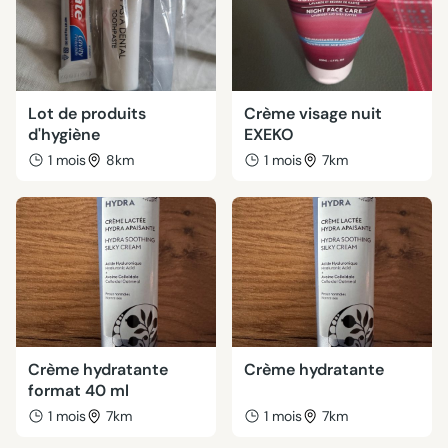
Lot de produits
Crème visage nuit
d'hygiène
EXEKO
1 mois
8km
1 mois
7km
Crème hydratante
Crème hydratante
format 40 ml
1 mois
7km
1 mois
7km