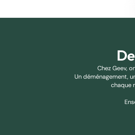
Des
Chez Geev, on
Un déménagement, un pr
chaque m
Ens