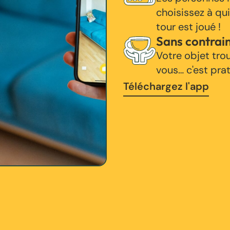
choisissez à qui
tour est joué !
Sans contrai
Votre objet tro
vous… c'est pra
Téléchargez l'app