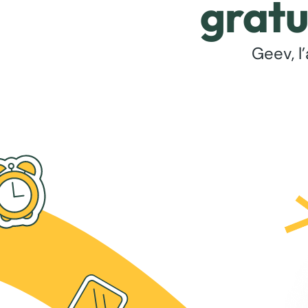
gratu
Geev, l