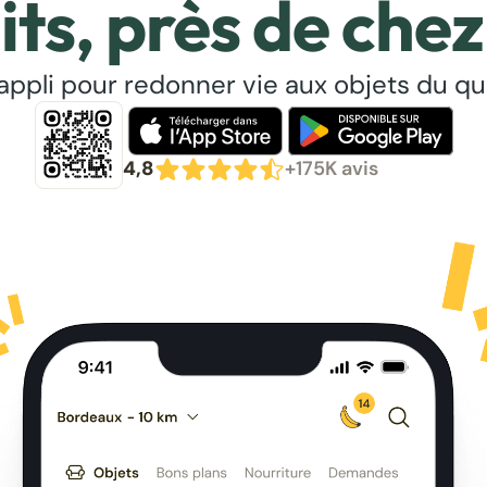
its, près de chez
’appli pour redonner vie aux objets du qu
4,8
+175K avis