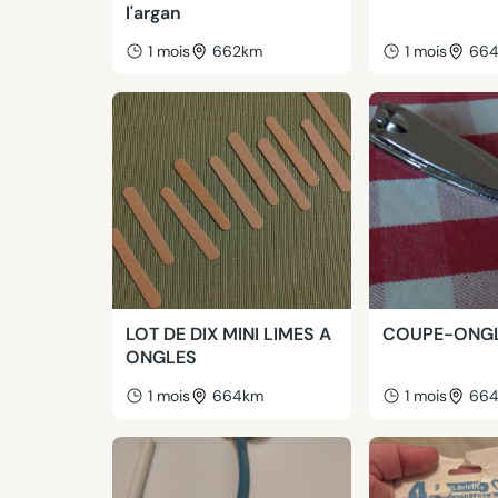
l'argan
1 mois
662km
1 mois
66
LOT DE DIX MINI LIMES A
COUPE-ONG
ONGLES
1 mois
664km
1 mois
66