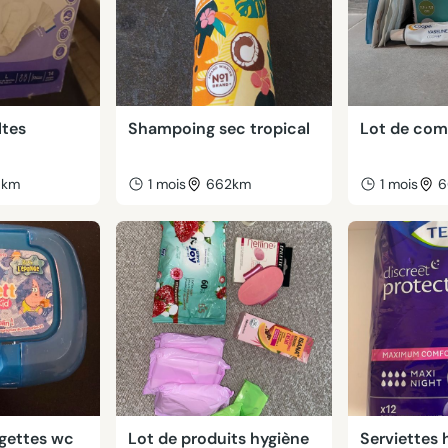
ltes
Shampoing sec tropical
Lot de com
6km
1 mois
662km
1 mois
6
ngettes wc
Lot de produits hygiène
Serviettes 