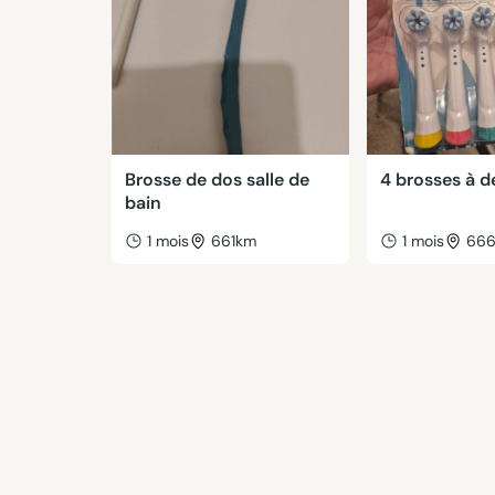
Brosse de dos salle de
4 brosses à d
bain
1 mois
661km
1 mois
66