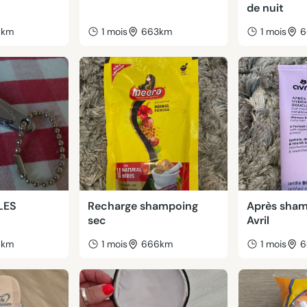
de nuit
4km
1 mois
663km
1 mois
6
LES
Recharge shampoing
Après sham
sec
Avril
4km
1 mois
666km
1 mois
6