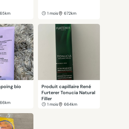
65km
1 mois
672km
poing bio
Produit capillaire René
Furterer Tonucia Natural
Filler
66km
1 mois
664km