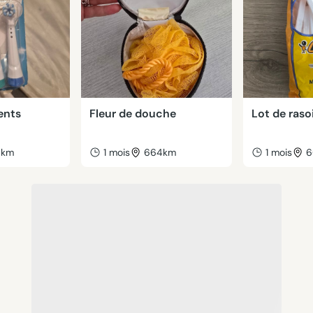
ents
Fleur de douche
Lot de raso
6km
1 mois
664km
1 mois
6