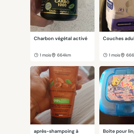
Charbon végétal activé
Couches adu
1 mois
664km
1 mois
66
après-shampoing à
Boîte pour li