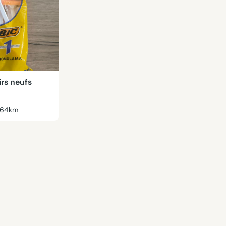
irs neufs
64km