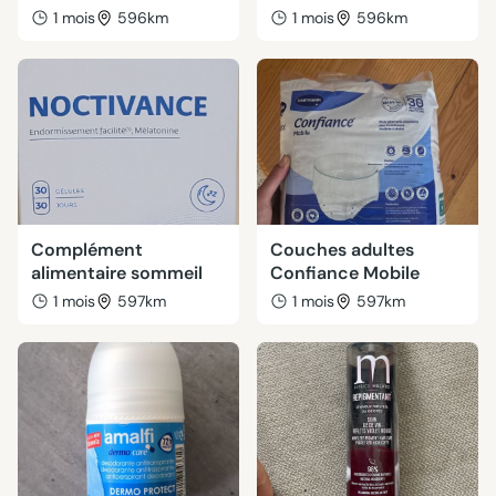
1 mois
596km
1 mois
596km
Complément
Couches adultes
alimentaire sommeil
Confiance Mobile
1 mois
597km
1 mois
597km