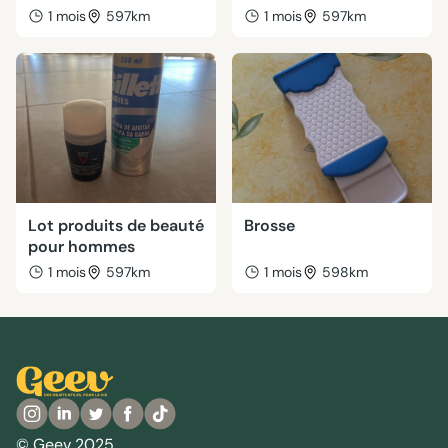
1 mois
597km
1 mois
597km
Lot produits de beauté
Brosse
pour hommes
1 mois
597km
1 mois
598km
© Geev 2025