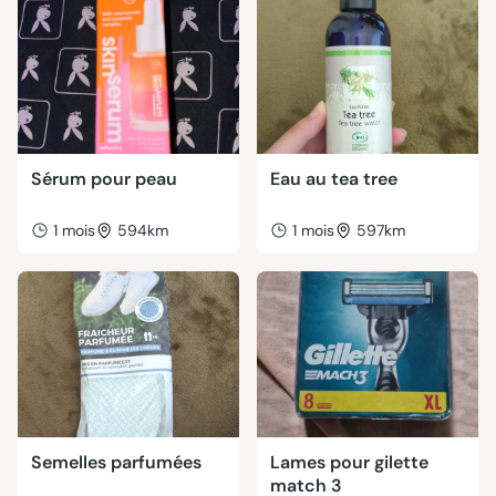
Sérum pour peau
Eau au tea tree
1 mois
594km
1 mois
597km
Semelles parfumées
Lames pour gilette
match 3