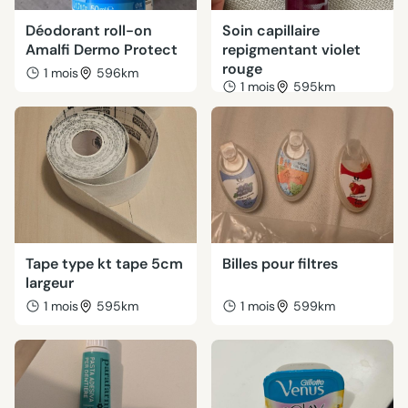
Déodorant roll-on
Soin capillaire
Amalfi Dermo Protect
repigmentant violet
rouge
1 mois
596km
1 mois
595km
Tape type kt tape 5cm
Billes pour filtres
largeur
1 mois
595km
1 mois
599km