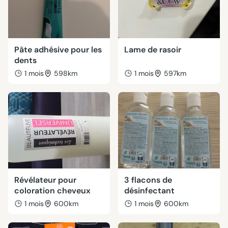
Pâte adhésive pour les
Lame de rasoir
dents
1 mois
598km
1 mois
597km
Révélateur pour
3 flacons de
coloration cheveux
désinfectant
1 mois
600km
1 mois
600km