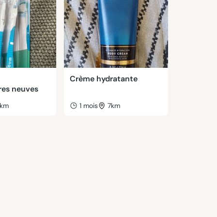
Crème hydratante
res neuves
km
1 mois
7km