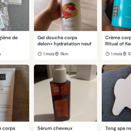
giène de
Gel douche corps
Crème corp
delon+ hydratation neuf
Ritual of K
m
1 mois
11km
1 mois
1
e corps
Sérum cheveux
Tong spa n