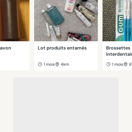
savon
Lot produits entamés
Brossettes
interdentai
m
1 mois
4km
1 mois
6