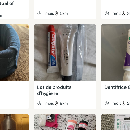
tual of
1 mois
5km
1 mois
3
m
1
Lot de produits
Dentifrice
d'hygiène
m
1 mois
8km
1 mois
2