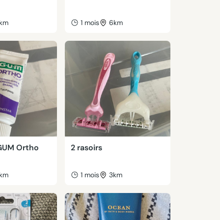
km
1 mois
6km
 GUM Ortho
2 rasoirs
km
1 mois
3km