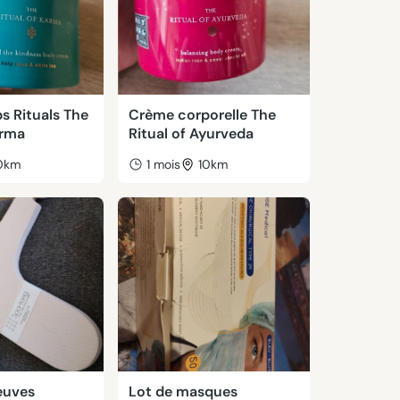
s Rituals The
Crème corporelle The
arma
Ritual of Ayurveda
0km
1 mois
10km
euves
Lot de masques