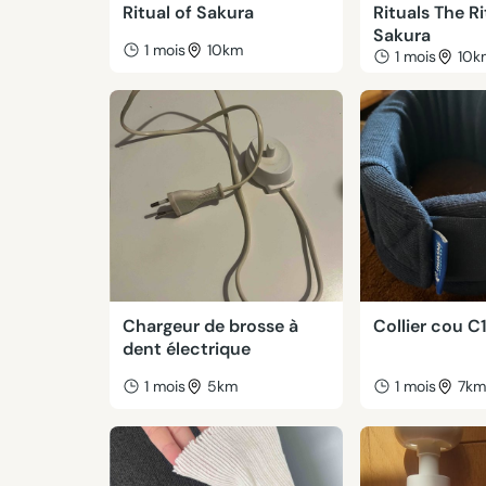
Ritual of Sakura
Rituals The Ri
Sakura
1 mois
10km
1 mois
10k
Chargeur de brosse à
Collier cou C
dent électrique
1 mois
5km
1 mois
7k