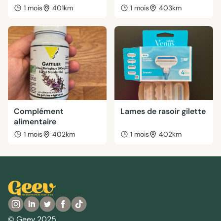
1 mois
401km
1 mois
403km
Complément
Lames de rasoir gilette
alimentaire
1 mois
402km
1 mois
402km
© Geev 2025