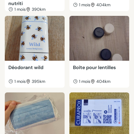
nutriti
1 mois
404km
1 mois
390km
Déodorant wild
Boîte pour lentilles
1 mois
395km
1 mois
404km