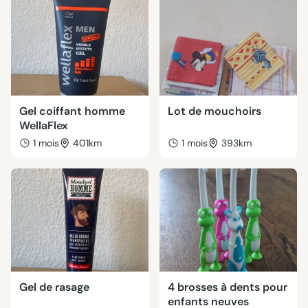
Gel coiffant homme
Lot de mouchoirs
WellaFlex
1 mois
401km
1 mois
393km
Gel de rasage
4 brosses à dents pour
enfants neuves