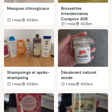
Masques chirurgicaux
Brossettes
interdentaires
Curaprox 408
1 mois
403km
1 mois
402km
Shampoings et après-
Déodorant naturel
shampoing
exode
1 mois
403km
1 mois
400km