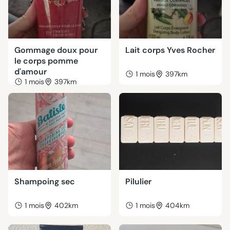
Gommage doux pour
Lait corps Yves Rocher
le corps pomme
d'amour
1 mois
397km
1 mois
397km
Shampoing sec
Pilulier
1 mois
402km
1 mois
404km