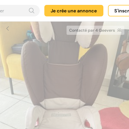
Je crée une annonce
S'insc
Contacté par 4 Geevers