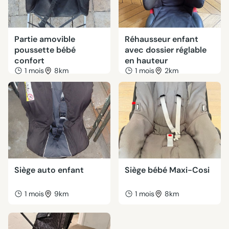
Partie amovible
Réhausseur enfant
poussette bébé
avec dossier réglable
confort
en hauteur
1 mois
8km
1 mois
2km
Siège auto enfant
Siège bébé Maxi-Cosi
1 mois
9km
1 mois
8km