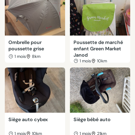
Ombrelle pour
Poussette de marché
poussette grise
enfant Green Market
Janod
1 mois
8km
1 mois
10km
Siège auto cybex
Siège bébé auto
1 mois
10km
1 mois
21km