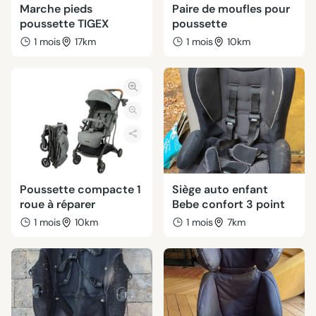
Marche pieds
Paire de moufles pour
poussette TIGEX
poussette
1 mois
17km
1 mois
10km
Poussette compacte 1
Siège auto enfant
roue à réparer
Bebe confort 3 point
1 mois
10km
1 mois
7km