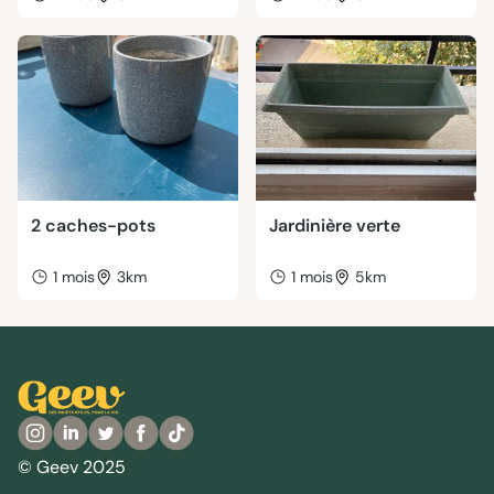
2 caches-pots
Jardinière verte
1 mois
3km
1 mois
5km
© Geev 2025