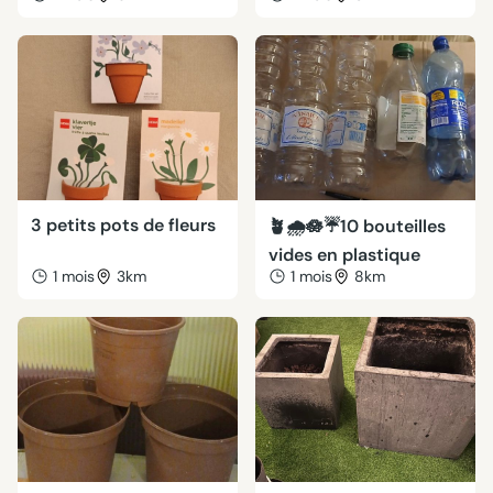
3 petits pots de fleurs
🪴🌧🪷☔️10 bouteilles
vides en plastique
1 mois
3km
1 mois
8km