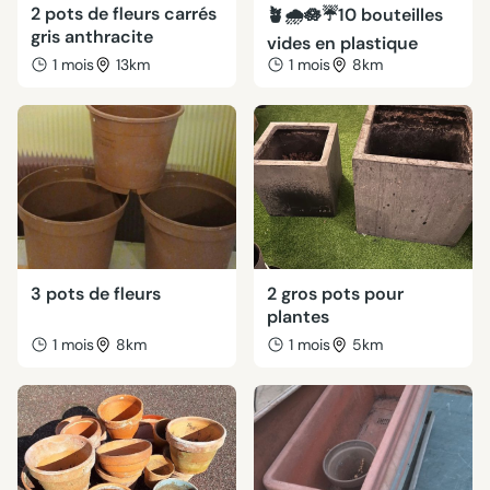
2 pots de fleurs carrés
🪴🌧🪷☔️10 bouteilles
gris anthracite
vides en plastique
1 mois
13km
1 mois
8km
3 pots de fleurs
2 gros pots pour
plantes
1 mois
8km
1 mois
5km