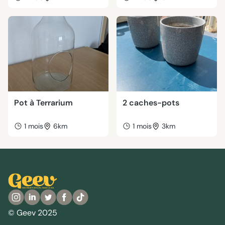
Pot à Terrarium
2 caches-pots
1 mois
6km
1 mois
3km
© Geev 2025