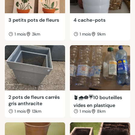
3 petits pots de fleurs
4 cache-pots
1 mois
3km
1 mois
9km
2 pots de fleurs carrés
🪴🌧🪷☔️10 bouteilles
gris anthracite
vides en plastique
1 mois
13km
1 mois
8km