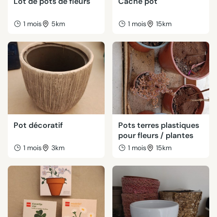
Lot de pots de fleurs
Cache pot
1 mois
5km
1 mois
15km
Pot décoratif
Pots terres plastiques
pour fleurs / plantes
1 mois
3km
1 mois
15km