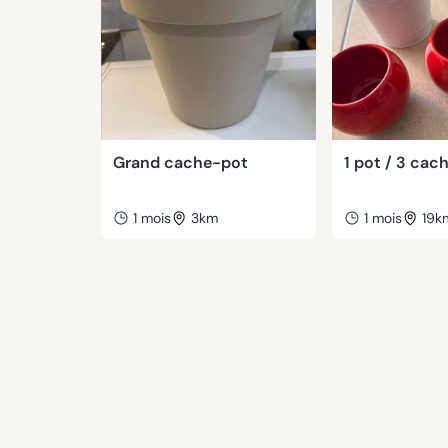
Grand cache-pot
1 pot / 3 cac
1 mois
3km
1 mois
19k