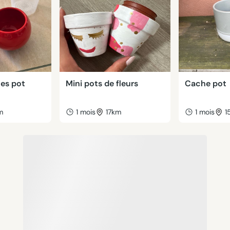
hes pot
Mini pots de fleurs
Cache pot
m
1 mois
17km
1 mois
1