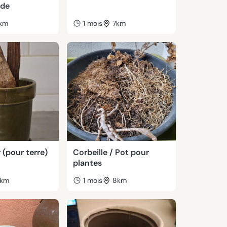
rde
km
1 mois
7km
 (pour terre)
Corbeille / Pot pour
plantes
km
1 mois
8km