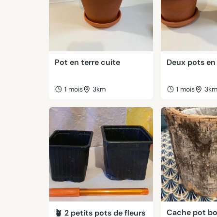
Pot en terre cuite
Deux pots en 
1 mois
3km
1 mois
3k
Cache pot bo
🪴 2 petits pots de fleurs