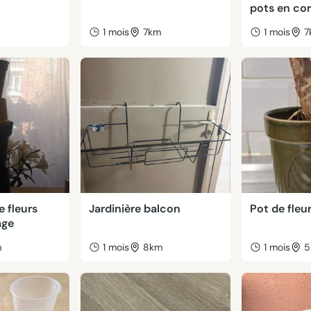
pots en co
m
1 mois
7km
1 mois
7
e fleurs
Jardinière balcon
Pot de fleur
age
m
1 mois
8km
1 mois
5