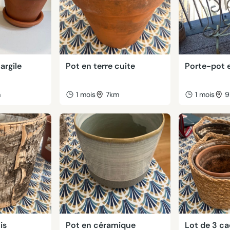
argile
Pot en terre cuite
Porte-pot 
m
1 mois
7km
1 mois
9
is
Pot en céramique
Lot de 3 c