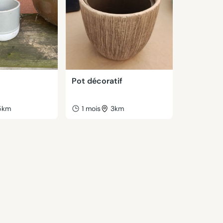
Pot décoratif
5km
1 mois
3km