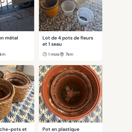
en métal
Lot de 4 pots de fleurs
et 1 seau
km
1 mois
7km
ache-pots et
Pot en plastique