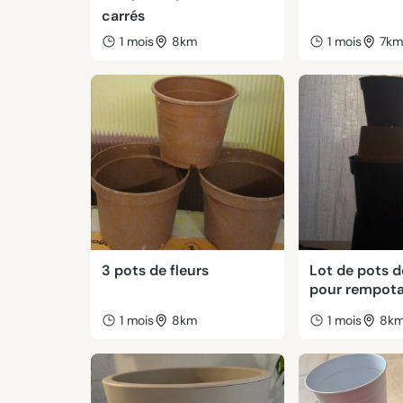
carrés
1 mois
8km
1 mois
7k
3 pots de fleurs
Lot de pots d
pour rempot
1 mois
8km
1 mois
8k