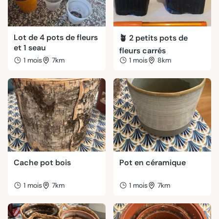
Lot de 4 pots de fleurs
🪴 2 petits pots de
et 1 seau
fleurs carrés
1 mois
7km
1 mois
8km
Cache pot bois
Pot en céramique
1 mois
7km
1 mois
7km