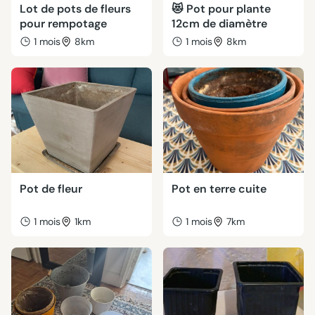
Lot de pots de fleurs
😻 Pot pour plante
pour rempotage
12cm de diamètre
1 mois
8km
1 mois
8km
Pot de fleur
Pot en terre cuite
1 mois
1km
1 mois
7km