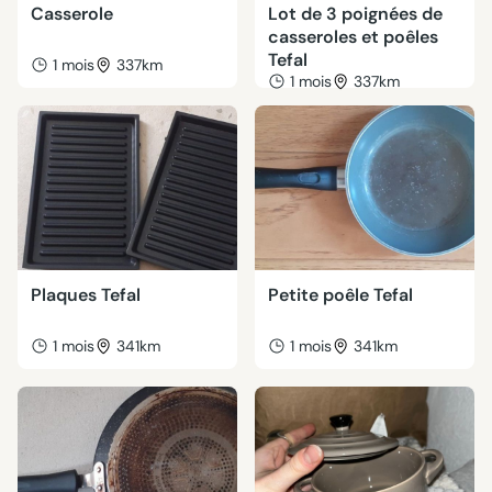
Casserole
Lot de 3 poignées de
casseroles et poêles
Tefal
1 mois
337km
1 mois
337km
Plaques Tefal
Petite poêle Tefal
1 mois
341km
1 mois
341km