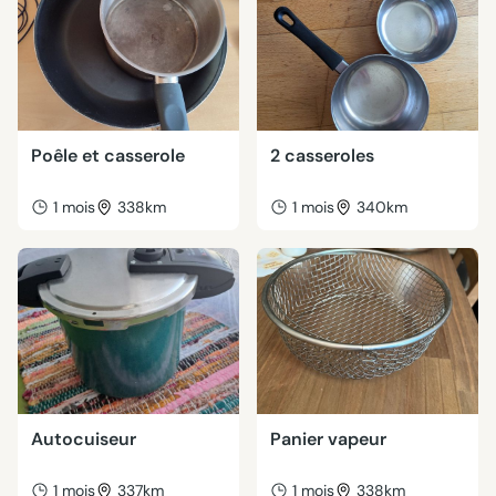
Poêle et casserole
2 casseroles
1 mois
338km
1 mois
340km
Autocuiseur
Panier vapeur
1 mois
337km
1 mois
338km