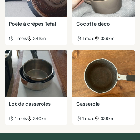
Poêle à crêpes Tefal
Cocotte déco
1 mois
341km
1 mois
339km
Lot de casseroles
Casserole
1 mois
340km
1 mois
339km