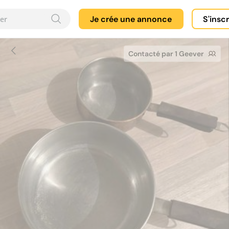
Je crée une annonce
S'insc
Contacté par 1 Geever