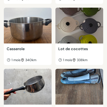
Casserole
Lot de cocottes
1 mois
340km
1 mois
338km