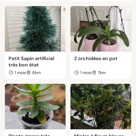
Petit Sapin artificiel
2 orchidées en pot
très bon état
1 mois
8km
1 mois
7km