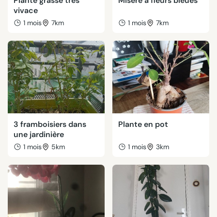
Plante grasse très
Misère à fleurs bleues
vivace
1 mois
7km
1 mois
7km
3 framboisiers dans
Plante en pot
une jardinière
1 mois
5km
1 mois
3km