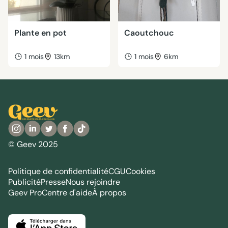
Plante en pot
Caoutchouc
1 mois
13km
1 mois
6km
© Geev 2025
Politique de confidentialité
CGU
Cookies
Publicité
Presse
Nous rejoindre
Geev Pro
Centre d'aide
À propos