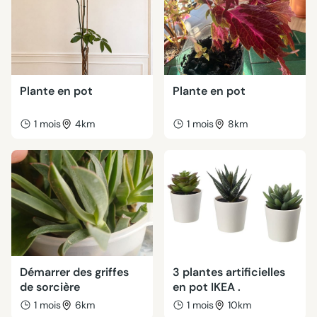
Plante en pot
Plante en pot
1 mois
4km
1 mois
8km
Démarrer des griffes
3 plantes artificielles
de sorcière
en pot IKEA .
1 mois
6km
1 mois
10km