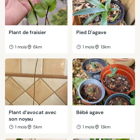
Plant de fraisier
Pied D'agave
1 mois
6km
1 mois
13km
Plant d’avocat avec
Bébé agave
son noyau
1 mois
5km
1 mois
13km