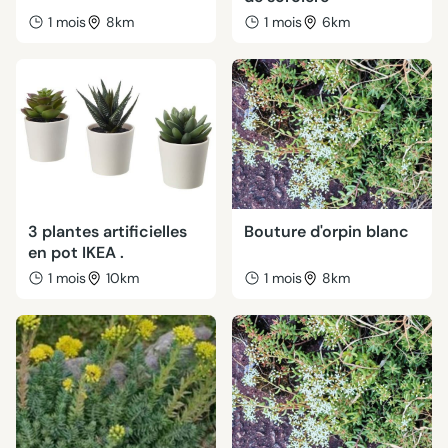
1 mois
8km
1 mois
6km
3 plantes artificielles
Bouture d'orpin blanc
en pot IKEA .
1 mois
10km
1 mois
8km