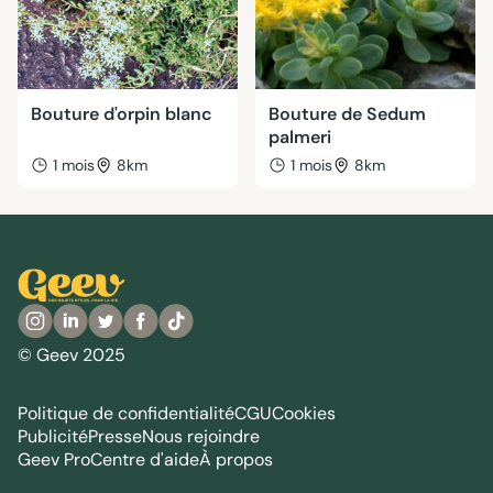
Bouture d'orpin blanc
Bouture de Sedum
palmeri
1 mois
8km
1 mois
8km
© Geev 2025
Politique de confidentialité
CGU
Cookies
Publicité
Presse
Nous rejoindre
Geev Pro
Centre d'aide
À propos