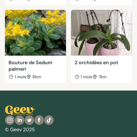
Bouture de Sedum
2 orchidées en pot
palmeri
1 mois
8km
1 mois
7km
© Geev 2025