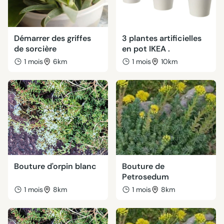
Démarrer des griffes
3 plantes artificielles
de sorcière
en pot IKEA .
1 mois
6km
1 mois
10km
Bouture d'orpin blanc
Bouture de
Petrosedum
1 mois
8km
1 mois
8km