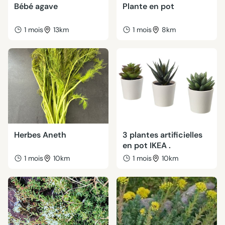
Bébé agave
Plante en pot
1 mois
13km
1 mois
8km
Herbes Aneth
3 plantes artificielles
en pot IKEA .
1 mois
10km
1 mois
10km