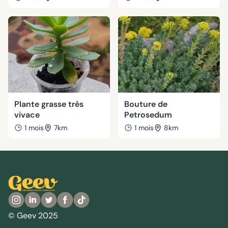
Plante grasse très
Bouture de
vivace
Petrosedum
1 mois
7km
1 mois
8km
© Geev 2025