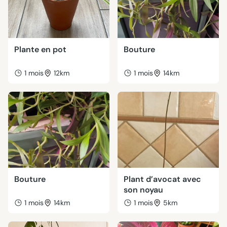
Plante en pot
Bouture
1 mois
12km
1 mois
14km
Bouture
Plant d’avocat avec
son noyau
1 mois
14km
1 mois
5km