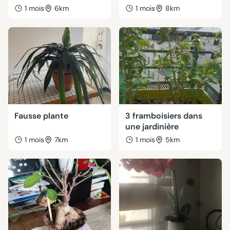
1 mois
6km
1 mois
8km
Fausse plante
3 framboisiers dans
une jardinière
1 mois
7km
1 mois
5km