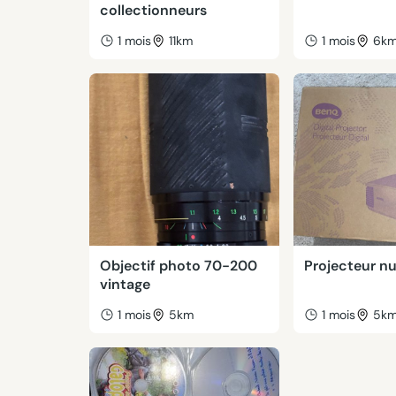
collectionneurs
1 mois
11km
1 mois
6k
Objectif photo 70-200
Projecteur n
vintage
1 mois
5km
1 mois
5k