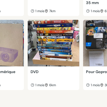
35 mm
m
1 mois
7km
1 mois
6
umérique
DVD
Pour Gopro
m
1 mois
6km
1 mois
3