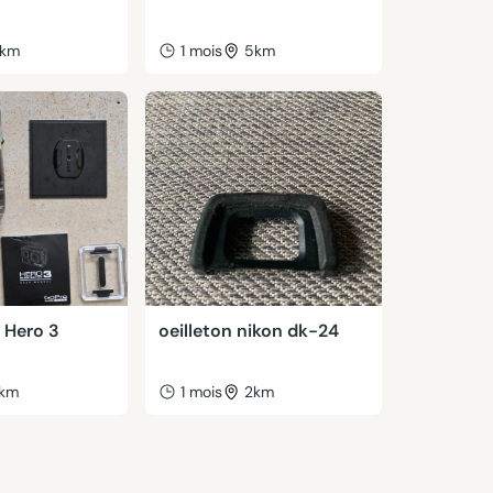
km
1 mois
5km
 Hero 3
oeilleton nikon dk-24
km
1 mois
2km