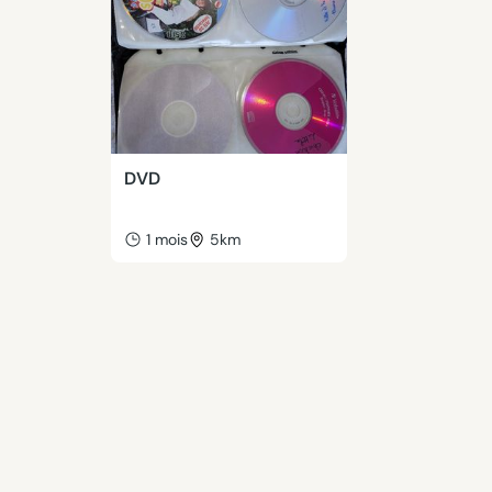
DVD
1 mois
5km