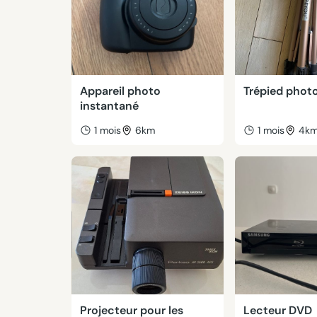
Appareil photo
Trépied phot
instantané
1 mois
6km
1 mois
4k
Projecteur pour les
Lecteur DVD