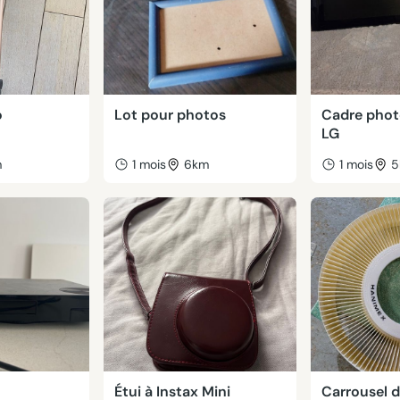
o
Lot pour photos
Cadre phot
LG
m
1 mois
6km
1 mois
5
Étui à Instax Mini
Carrousel d