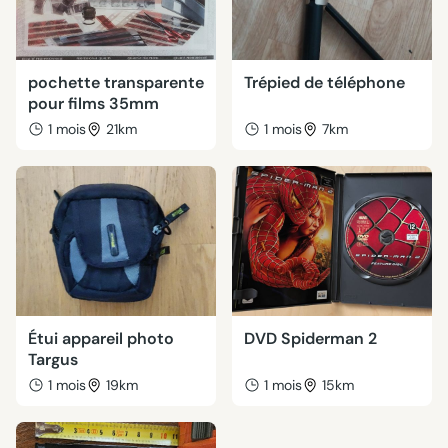
pochette transparente
Trépied de téléphone
pour films 35mm
1 mois
21km
1 mois
7km
Étui appareil photo
DVD Spiderman 2
Targus
1 mois
19km
1 mois
15km