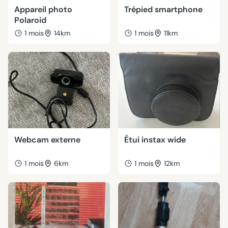
Appareil photo
Trépied smartphone
Polaroid
1 mois
14km
1 mois
11km
Webcam externe
Étui instax wide
1 mois
6km
1 mois
12km