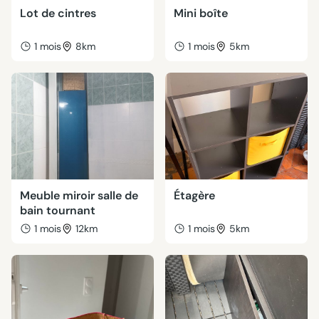
Lot de cintres
Mini boîte
1 mois
8km
1 mois
5km
Meuble miroir salle de
Étagère
bain tournant
1 mois
12km
1 mois
5km