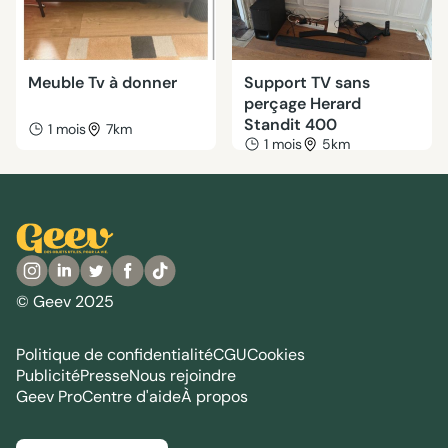
Meuble Tv à donner
Support TV sans
perçage Herard
Standit 400
1 mois
7km
1 mois
5km
© Geev 2025
Politique de confidentialité
CGU
Cookies
Publicité
Presse
Nous rejoindre
Geev Pro
Centre d'aide
À propos