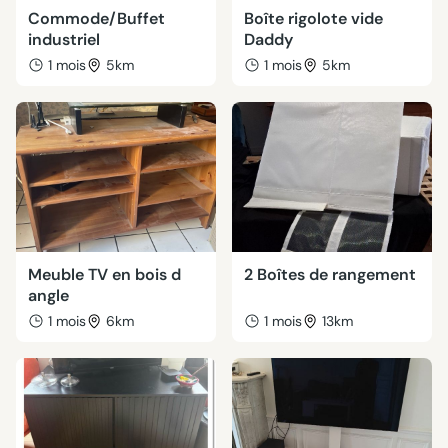
Commode/Buffet
Boîte rigolote vide
industriel
Daddy
1 mois
5km
1 mois
5km
Meuble TV en bois d
2 Boîtes de rangement
angle
1 mois
6km
1 mois
13km