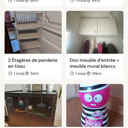
1 mois
6km
1 mois
8km
2 Étagères de penderie
Don meuble d’entrée +
en tissu
meuble mural blancs
1 mois
5km
1 mois
14km