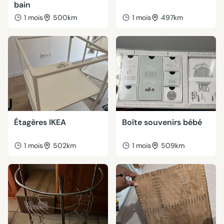
bain
1 mois
500km
1 mois
497km
Étagères IKEA
Boîte souvenirs bébé
1 mois
502km
1 mois
509km