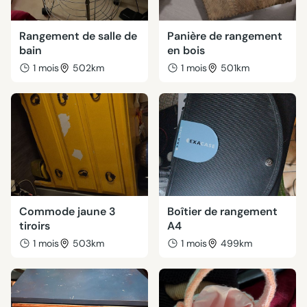
Rangement de salle de
Panière de rangement
bain
en bois
1 mois
502km
1 mois
501km
Commode jaune 3
Boîtier de rangement
tiroirs
A4
1 mois
503km
1 mois
499km