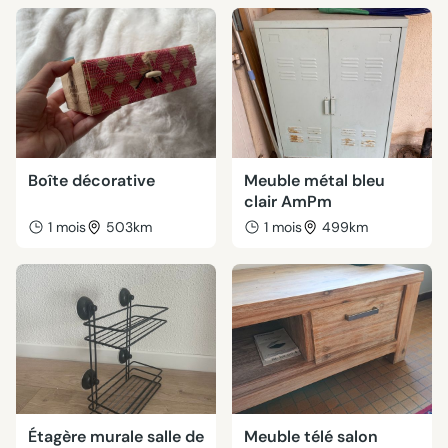
Boîte décorative
Meuble métal bleu
clair AmPm
1 mois
503km
1 mois
499km
Étagère murale salle de
Meuble télé salon