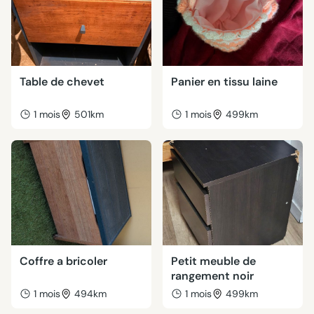
Table de chevet
Panier en tissu laine
1 mois
501km
1 mois
499km
Coffre a bricoler
Petit meuble de
rangement noir
1 mois
494km
1 mois
499km