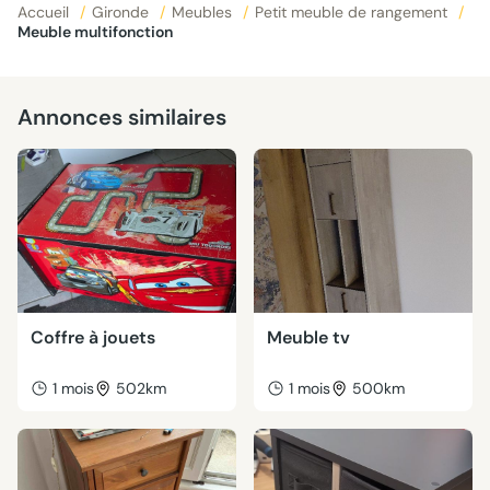
Accueil
/
Gironde
/
Meubles
/
Petit meuble de rangement
/
Meuble multifonction
Annonces similaires
Coffre à jouets
Meuble tv
1 mois
502km
1 mois
500km