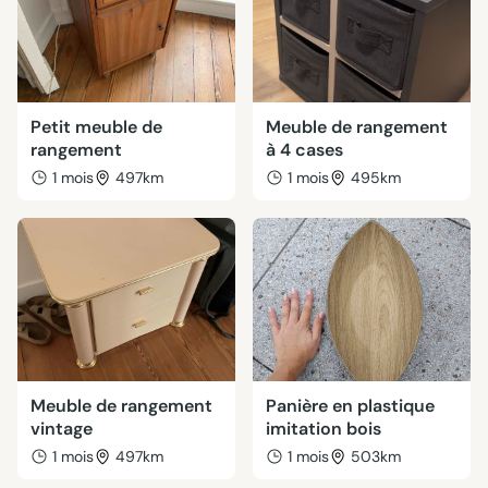
Petit meuble de
Meuble de rangement
rangement
à 4 cases
1 mois
497km
1 mois
495km
Meuble de rangement
Panière en plastique
vintage
imitation bois
1 mois
497km
1 mois
503km