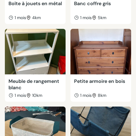
Boîte à jouets en métal
Banc coffre gris
1 mois
4km
1 mois
5km
Meuble de rangement
Petite armoire en bois
blanc
1 mois
10km
1 mois
8km