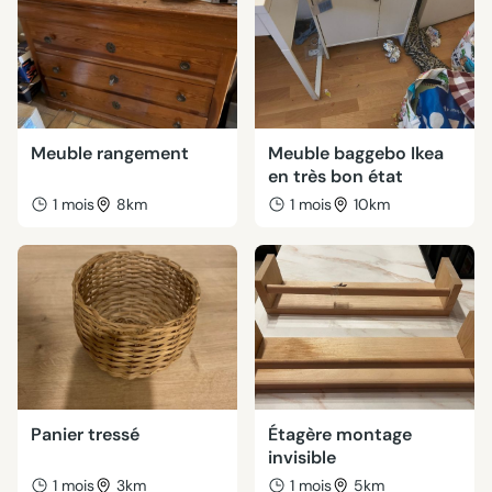
Meuble rangement
Meuble baggebo Ikea
en très bon état
1 mois
8km
1 mois
10km
Panier tressé
Étagère montage
invisible
1 mois
3km
1 mois
5km