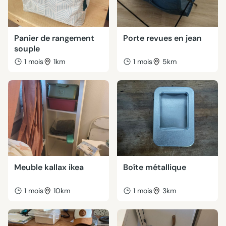
Panier de rangement
Porte revues en jean
souple
1 mois
1km
1 mois
5km
Meuble kallax ikea
Boîte métallique
1 mois
10km
1 mois
3km