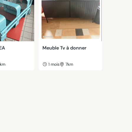
KEA
Meuble Tv à donner
km
1 mois
7km