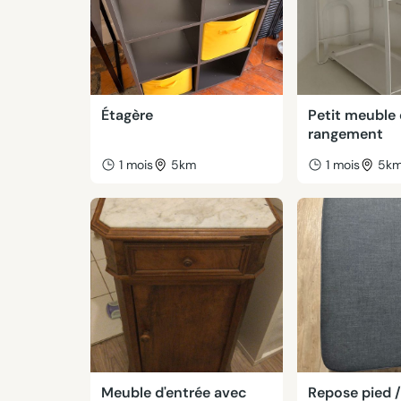
Étagère
Petit meuble
rangement
1 mois
5km
1 mois
5k
Meuble d'entrée avec
Repose pied 