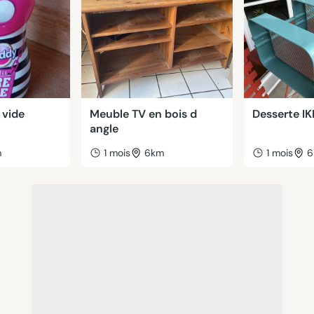
 vide
Meuble TV en bois d
Desserte I
angle
m
1 mois
6km
1 mois
6