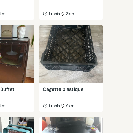
km
1 mois
3km
uffet
Cagette plastique
km
1 mois
9km