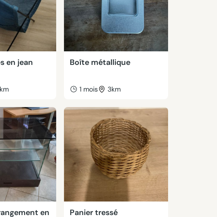
s en jean
Boîte métallique
km
1 mois
3km
rangement en
Panier tressé