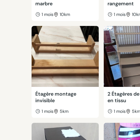
marbre
rangement
1 mois
10km
1 mois
10k
Étagère montage
2 Étagères de
invisible
en tissu
1 mois
5km
1 mois
5k