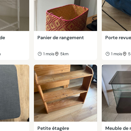
 de
Panier de rangement
Porte revue
m
1 mois
5km
1 mois
5
/
Petite étagère
Meuble de 