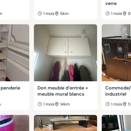
verre
m
1 mois
6km
1 mois
8
 penderie
Don meuble d’entrée +
Commode/B
meuble mural blancs
industriel
m
1 mois
14km
1 mois
5