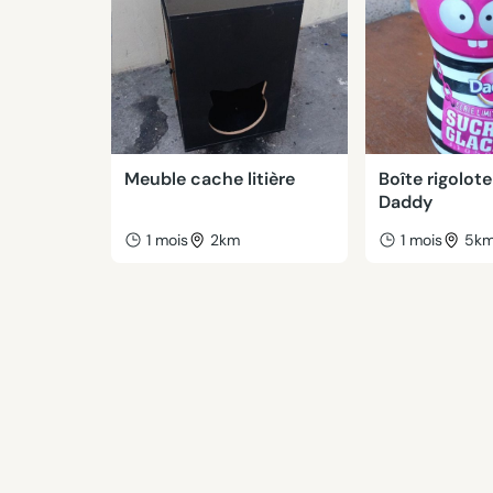
Meuble cache litière
Boîte rigolote
Daddy
1 mois
2km
1 mois
5k