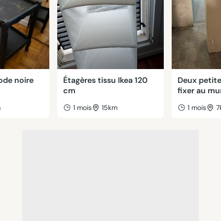
de noire
Étagères tissu Ikea 120
Deux petite
cm
fixer au mu
m
1 mois
15km
1 mois
7