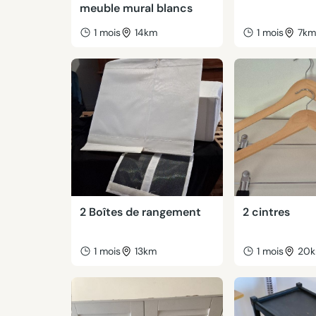
meuble mural blancs
1 mois
14km
1 mois
7k
2 Boîtes de rangement
2 cintres
1 mois
13km
1 mois
20