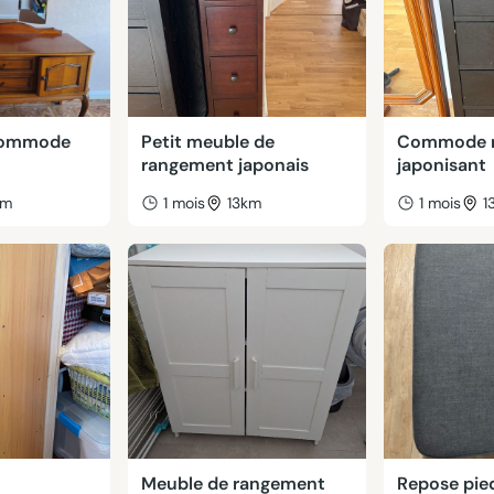
 commode
Petit meuble de
Commode no
rangement japonais
japonisant
km
1 mois
13km
1 mois
1
Meuble de rangement
Repose pied