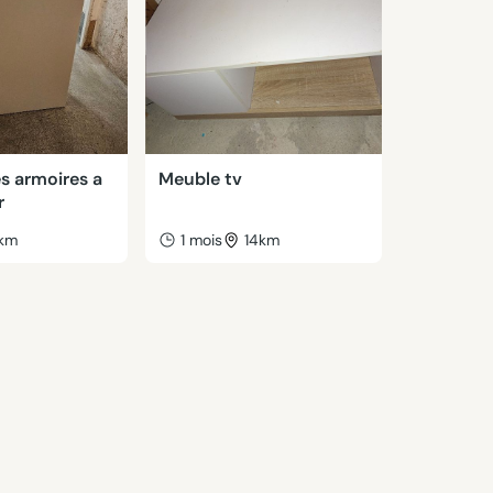
s armoires a
Meuble tv
r
km
1 mois
14km