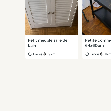
Petit meuble salle de
Petite commo
bain
64x60cm
1 mois
19km
1 mois
11k