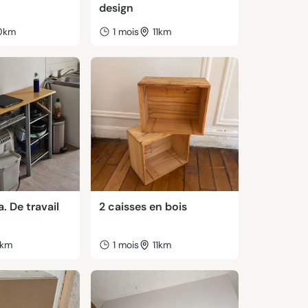
design
0km
1 mois
11km
. De travail
2 caisses en bois
km
1 mois
11km