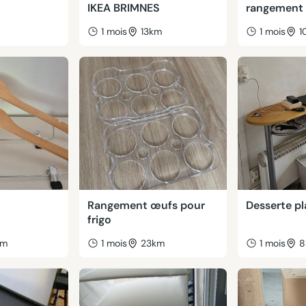
IKEA BRIMNES
rangement
m
1 mois
13km
1 mois
1
Rangement œufs pour
Desserte pla
frigo
km
1 mois
23km
1 mois
8