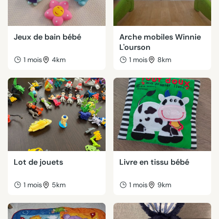
Jeux de bain bébé
Arche mobiles Winnie
L'ourson
1 mois
4km
1 mois
8km
Lot de jouets
Livre en tissu bébé
1 mois
5km
1 mois
9km