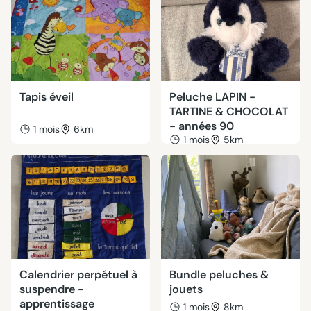
Tapis éveil
Peluche LAPIN -
TARTINE & CHOCOLAT
- années 90
1 mois
6km
1 mois
5km
Calendrier perpétuel à
Bundle peluches &
suspendre -
jouets
apprentissage
1 mois
8km