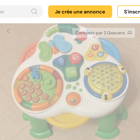
Je crée une annonce
S'insc
Contacté par 2 Geevers