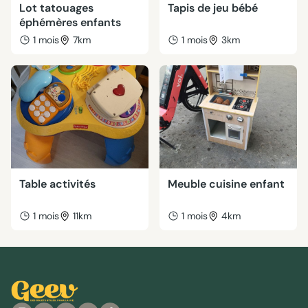
Lot tatouages
Tapis de jeu bébé
éphémères enfants
1 mois
7km
1 mois
3km
Table activités
Meuble cuisine enfant
1 mois
11km
1 mois
4km