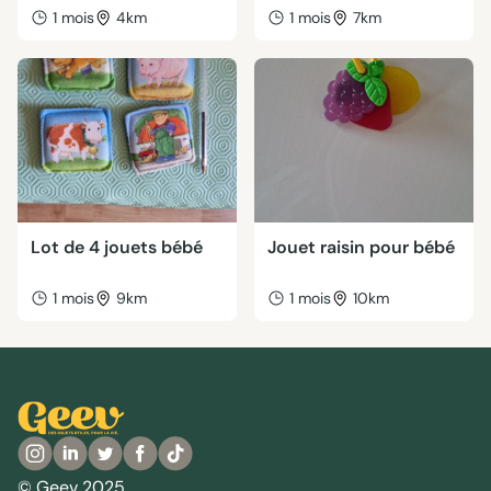
1 mois
4km
1 mois
7km
Lot de 4 jouets bébé
Jouet raisin pour bébé
1 mois
9km
1 mois
10km
© Geev 2025