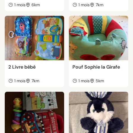
1 mois
6km
1 mois
7km
2 Livre bébé
Pouf Sophie la Girafe
1 mois
7km
1 mois
5km