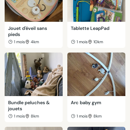
Jouet d'éveil sans
Tablette LeapPad
pieds
1 mois
4km
1 mois
10km
Bundle peluches &
Arc baby gym
jouets
1 mois
8km
1 mois
8km