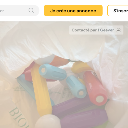
Je crée une annonce
S'insc
Contacté par 1 Geever