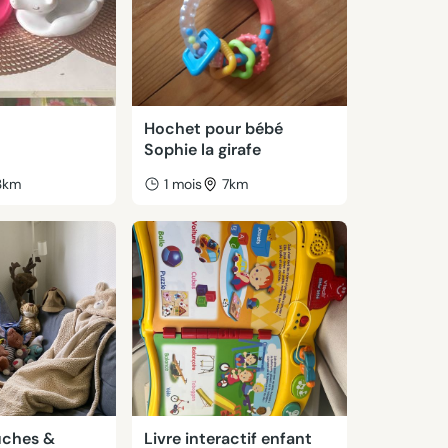
Hochet pour bébé
Sophie la girafe
3km
1 mois
7km
uches &
Livre interactif enfant