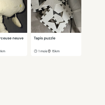
rceuse neuve
Tapis puzzle
8km
1 mois
15km