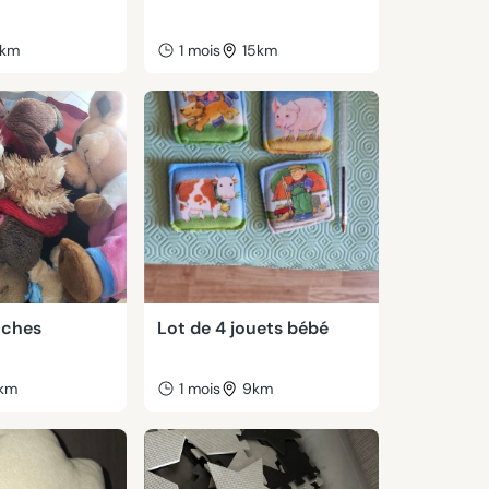
km
1 mois
15km
uches
Lot de 4 jouets bébé
km
1 mois
9km