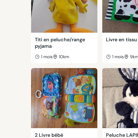
Titi en peluche/range
Livre en tiss
pyjama
1 mois
10km
1 mois
9k
2 Livre bébé
Peluche LAPI