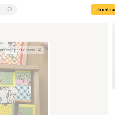
Je crée 
ontacté par 1 Geever