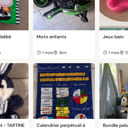
u bébé
Moto enfants
Jeux bain
m
1 mois
3km
1 mois
1
N - TARTINE
Calendrier perpétuel à
Bundle pel