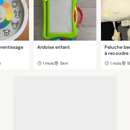
prentissage
Ardoise enfant
Peluche be
à recoudre
m
1 mois
5km
1 mois
1