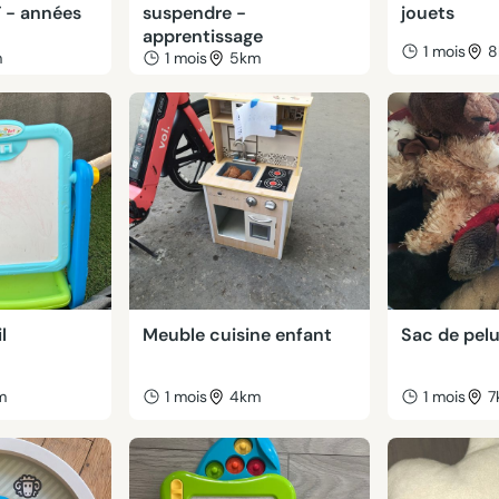
- années
suspendre -
jouets
apprentissage
1 mois
8
m
1 mois
5km
l
Meuble cuisine enfant
Sac de pel
m
1 mois
4km
1 mois
7