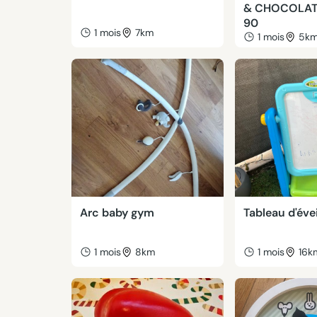
& CHOCOLAT 
90
1 mois
7km
1 mois
5k
Arc baby gym
Tableau d'évei
1 mois
8km
1 mois
16k