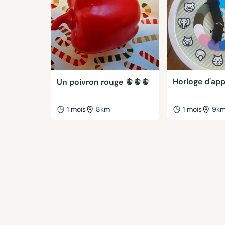
Horloge d'ap
Un poivron rouge 🫑🫑🫑
1 mois
8km
1 mois
9k