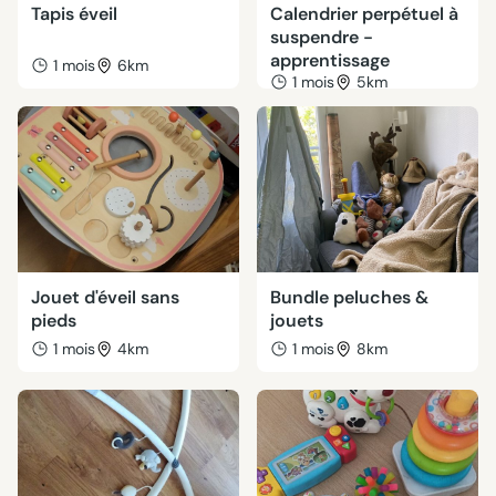
Tapis éveil
Calendrier perpétuel à
suspendre -
apprentissage
1 mois
6km
1 mois
5km
Jouet d'éveil sans
Bundle peluches &
pieds
jouets
1 mois
4km
1 mois
8km