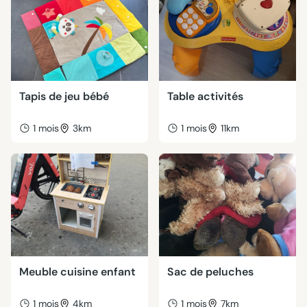
Tapis de jeu bébé
Table activités
1 mois
3km
1 mois
11km
Meuble cuisine enfant
Sac de peluches
1 mois
4km
1 mois
7km