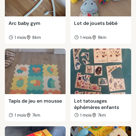
Arc baby gym
Lot de jouets bébé
1 mois
8km
1 mois
9km
Tapis de jeu en mousse
Lot tatouages
éphémères enfants
1 mois
7km
1 mois
7km