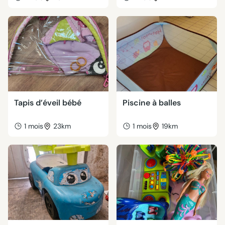
Tapis d’éveil bébé
Piscine à balles
1 mois
23km
1 mois
19km