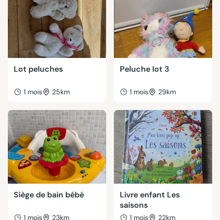
Lot peluches
Peluche lot 3
1 mois
25km
1 mois
29km
Siège de bain bébé
Livre enfant Les
saisons
1 mois
23km
1 mois
22km