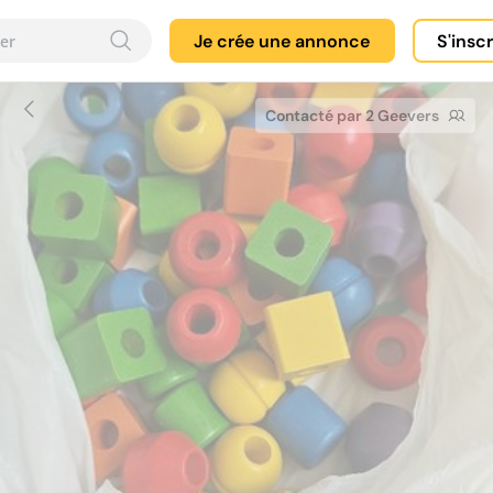
Je crée une annonce
S'insc
Contacté par 2 Geevers