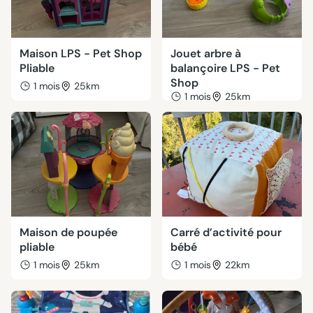
Maison LPS - Pet Shop
Jouet arbre à
Pliable
balançoire LPS - Pet
Shop
1 mois
25km
1 mois
25km
Maison de poupée
Carré d’activité pour
pliable
bébé
1 mois
25km
1 mois
22km