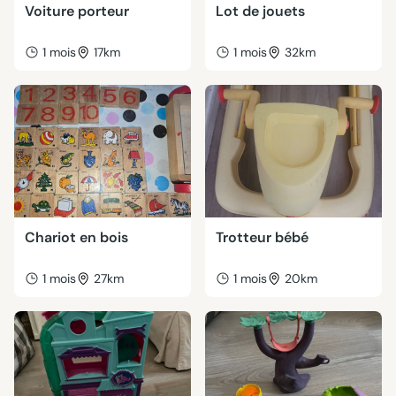
Voiture porteur
Lot de jouets
1 mois
17km
1 mois
32km
Chariot en bois
Trotteur bébé
1 mois
27km
1 mois
20km