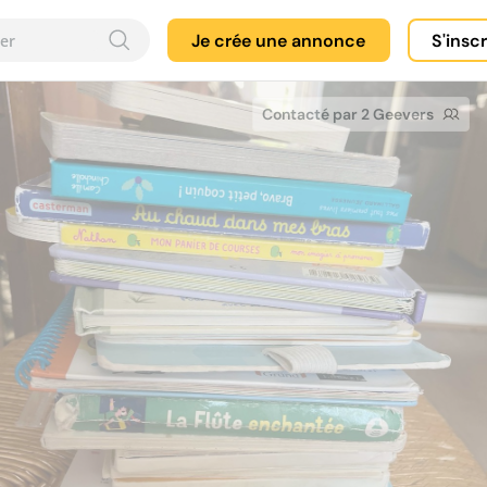
Je crée une annonce
S'insc
Contacté par 2 Geevers