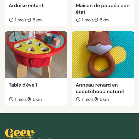
Ardoise enfant
Maison de poupée bon
état
1 mois
5km
1 mois
5km
Table d'éveil
Anneau renard en
caoutchouc naturel
1 mois
5km
1 mois
5km