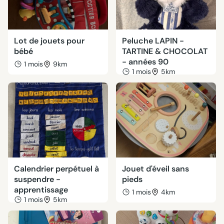
Lot de jouets pour
Peluche LAPIN -
bébé
TARTINE & CHOCOLAT
- années 90
1 mois
9km
1 mois
5km
Calendrier perpétuel à
Jouet d'éveil sans
suspendre -
pieds
apprentissage
1 mois
4km
1 mois
5km