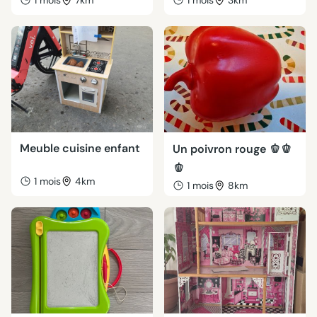
1 mois
7km
1 mois
3km
Meuble cuisine enfant
Un poivron rouge 🫑🫑
🫑
1 mois
4km
1 mois
8km