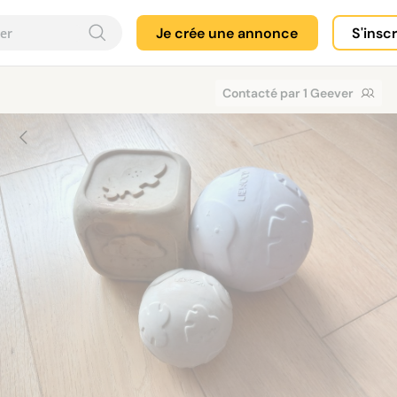
Je crée une annonce
S'insc
Contacté par 1 Geever