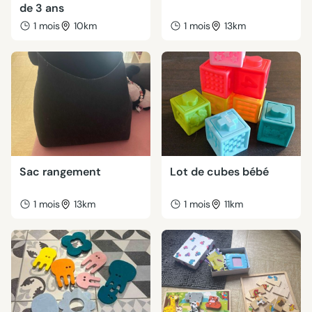
de 3 ans
1 mois
10km
1 mois
13km
Sac rangement
Lot de cubes bébé
1 mois
13km
1 mois
11km