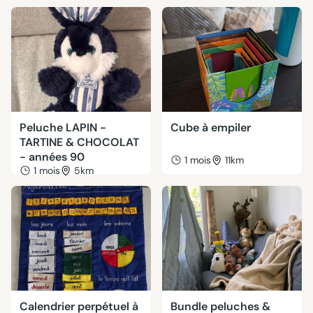
Peluche LAPIN -
Cube à empiler
TARTINE & CHOCOLAT
- années 90
1 mois
11km
1 mois
5km
Calendrier perpétuel à
Bundle peluches &