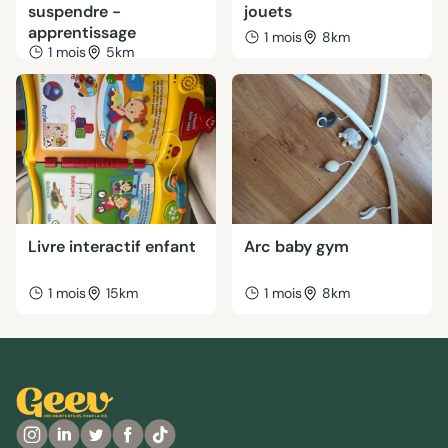
suspendre -
jouets
apprentissage
1 mois
8km
1 mois
5km
Livre interactif enfant
Arc baby gym
1 mois
15km
1 mois
8km