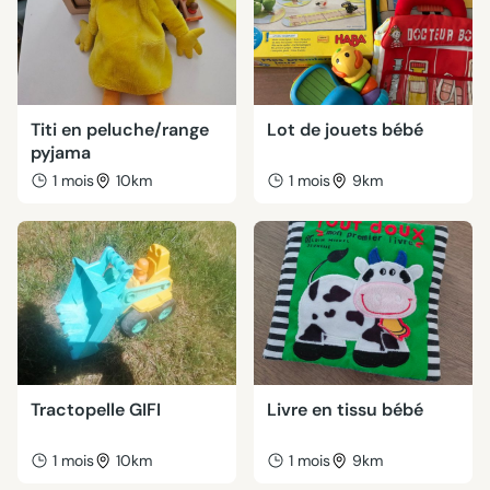
Titi en peluche/range
Lot de jouets bébé
pyjama
1 mois
10km
1 mois
9km
Tractopelle GIFI
Livre en tissu bébé
1 mois
10km
1 mois
9km