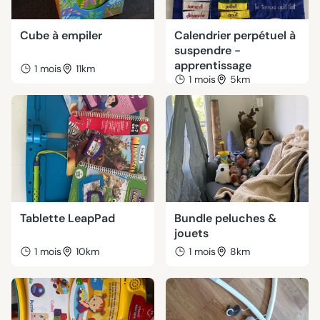
Cube à empiler
Calendrier perpétuel à
suspendre -
apprentissage
1 mois
11km
1 mois
5km
Tablette LeapPad
Bundle peluches &
jouets
1 mois
10km
1 mois
8km