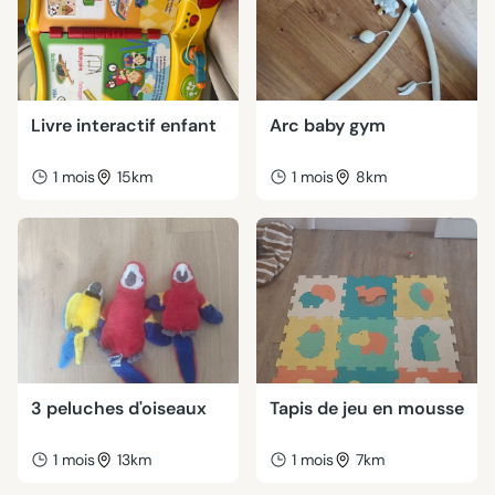
Livre interactif enfant
Arc baby gym
1 mois
15km
1 mois
8km
3 peluches d'oiseaux
Tapis de jeu en mousse
1 mois
13km
1 mois
7km