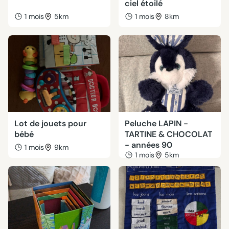
ciel étoilé
1 mois
5km
1 mois
8km
Lot de jouets pour
Peluche LAPIN -
bébé
TARTINE & CHOCOLAT
- années 90
1 mois
9km
1 mois
5km