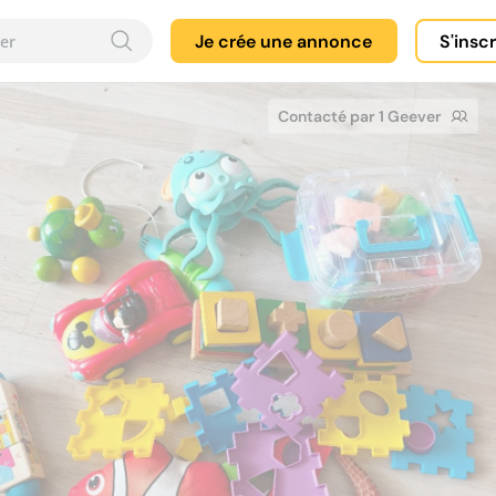
Je crée une annonce
S'insc
Contacté par 1 Geever