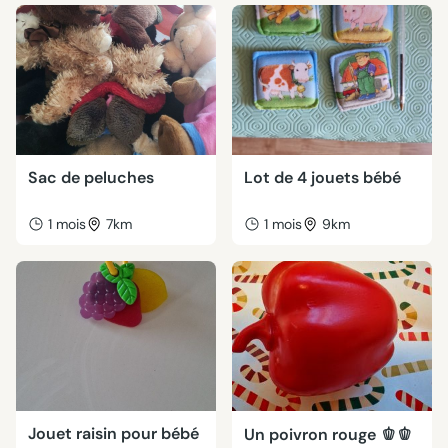
Sac de peluches
Lot de 4 jouets bébé
1 mois
7km
1 mois
9km
Jouet raisin pour bébé
Un poivron rouge 🫑🫑