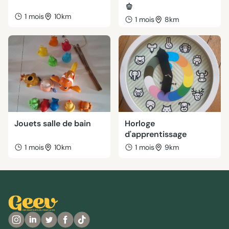
🫑
1 mois
10km
1 mois
8km
Jouets salle de bain
Horloge
d'apprentissage
1 mois
10km
1 mois
9km