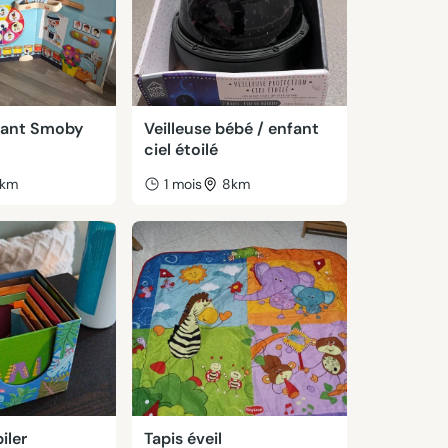
fant Smoby
Veilleuse bébé / enfant
ciel étoilé
km
1 mois
8km
iler
Tapis éveil