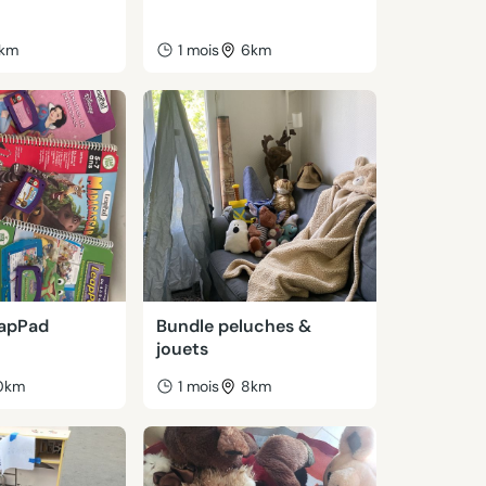
1km
1 mois
6km
eapPad
Bundle peluches &
jouets
0km
1 mois
8km