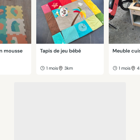
 en mousse
Tapis de jeu bébé
Meuble cui
m
1 mois
3km
1 mois
4