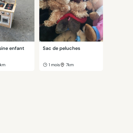
sine enfant
Sac de peluches
km
1 mois
7km