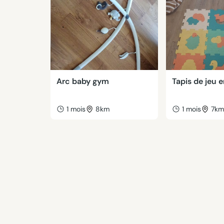
Arc baby gym
Tapis de jeu
1 mois
8km
1 mois
7k