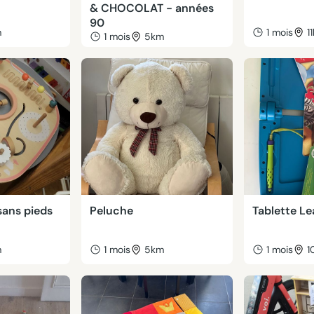
& CHOCOLAT - années
90
m
1 mois
1
1 mois
5km
 sans pieds
Peluche
Tablette L
m
1 mois
5km
1 mois
1