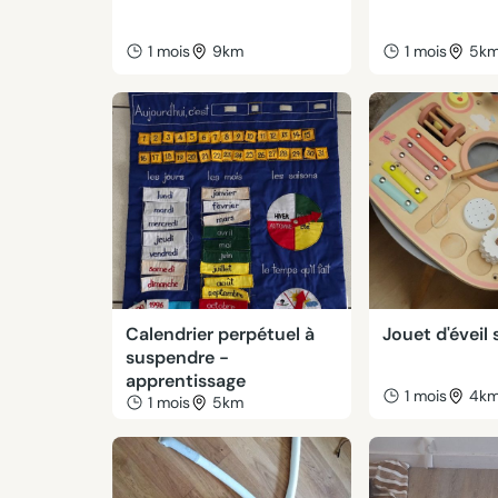
1 mois
9km
1 mois
5k
Calendrier perpétuel à
Jouet d'éveil
suspendre -
apprentissage
1 mois
4k
1 mois
5km