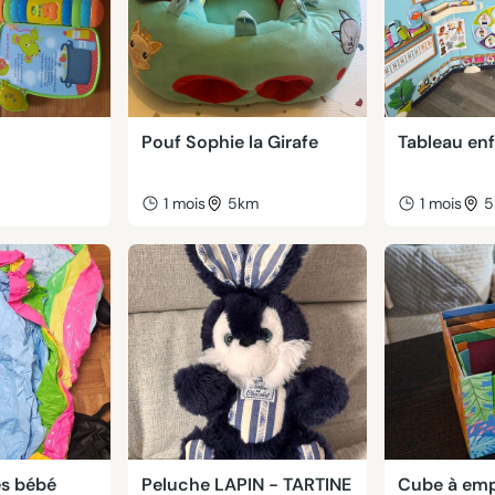
Pouf Sophie la Girafe
Tableau en
m
1 mois
5km
1 mois
5
es bébé
Peluche LAPIN - TARTINE
Cube à emp