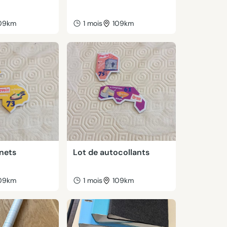
09km
1 mois
109km
nets
Lot de autocollants
09km
1 mois
109km