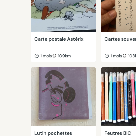
Carte postale Astérix
Cartes souve
1 mois
109km
1 mois
108
Lutin pochettes
Feutres BIC