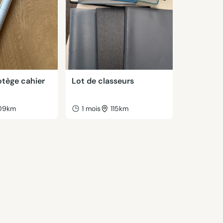
otège cahier
Lot de classeurs
09km
1 mois
115km