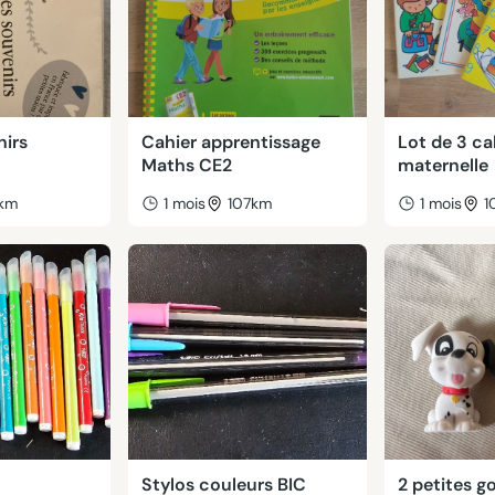
nirs
Cahier apprentissage
Lot de 3 ca
Maths CE2
maternelle
km
1 mois
107km
1 mois
1
Stylos couleurs BIC
2 petites 