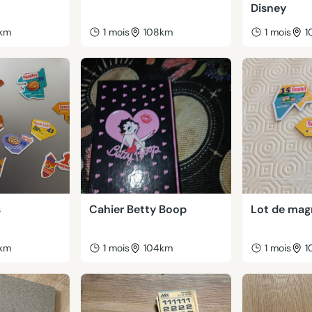
Disney
km
1 mois
108km
1 mois
1
s
Cahier Betty Boop
Lot de mag
km
1 mois
104km
1 mois
1