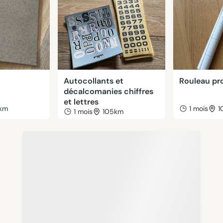
Autocollants et
Rouleau pr
décalcomanies chiffres
et lettres
km
1 mois
1
1 mois
105km