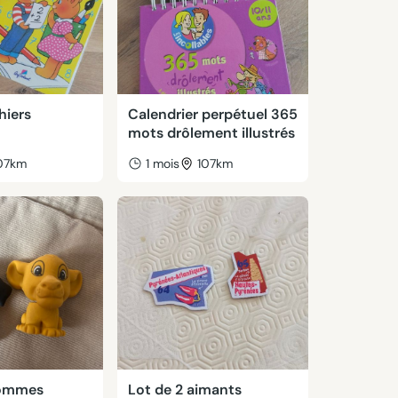
hiers
Calendrier perpétuel 365
mots drôlement illustrés
07km
1 mois
107km
gommes
Lot de 2 aimants