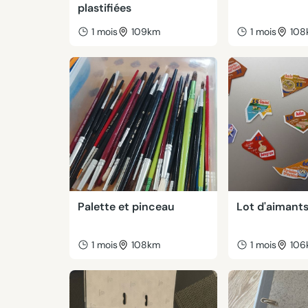
plastifiées
1 mois
109km
1 mois
108
Palette et pinceau
Lot d'aimant
1 mois
108km
1 mois
106