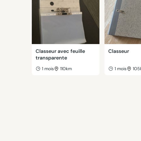
Classeur avec feuille
Classeur
transparente
1 mois
110km
1 mois
105