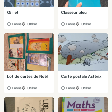
Œillet
Classeur bleu
1 mois
108km
1 mois
109km
Lot de cartes de Noël
Carte postale Astérix
1 mois
105km
1 mois
109km