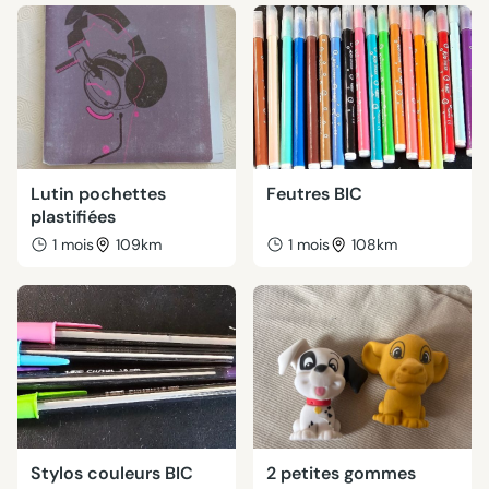
Lutin pochettes
Feutres BIC
plastifiées
1 mois
109km
1 mois
108km
Stylos couleurs BIC
2 petites gommes