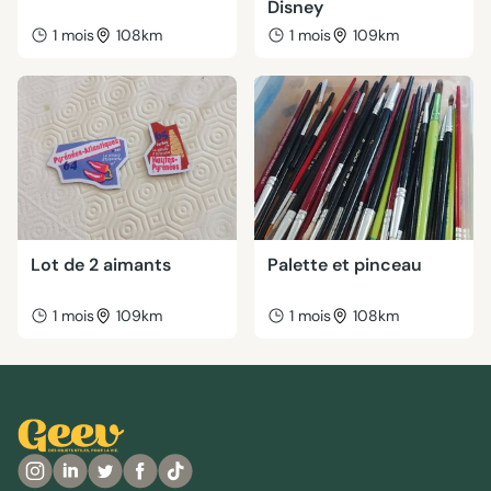
Disney
1 mois
108km
1 mois
109km
Lot de 2 aimants
Palette et pinceau
1 mois
109km
1 mois
108km