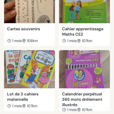
Cartes souvenirs
Cahier apprentissage
Maths CE2
1 mois
108km
1 mois
107km
Lot de 3 cahiers
Calendrier perpétuel
maternelle
365 mots drôlement
illustrés
1 mois
107km
1 mois
107km