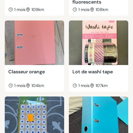
fluorescents
1 mois
109km
1 mois
108km
Classeur orange
Lot de washi tape
1 mois
104km
1 mois
107km