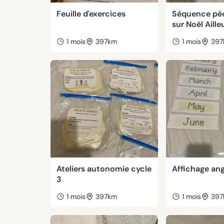
Feuille d'exercices
Séquence pé
sur Noël Aille
1 mois
397km
1 mois
39
Ateliers autonomie cycle
Affichage ang
3
1 mois
397km
1 mois
39