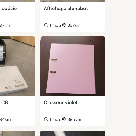
 poésie
Affichage alphabet
97km
1 mois
397km
 C6
Classeur violet
94km
1 mois
395km