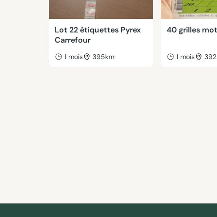
Lot 22 étiquettes Pyrex
40 grilles mo
Carrefour
1 mois
395km
1 mois
39