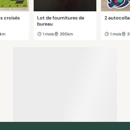
ts croisés
Lot de fournitures de
2 autocolla
bureau
2km
1 mois
395km
1 mois
3