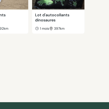
nts
Lot d'autocollants
dinosaures
92km
1 mois
397km