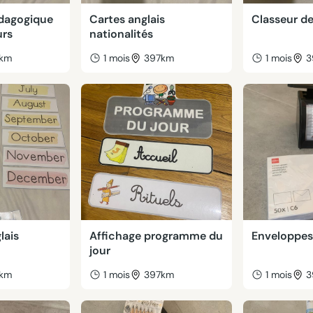
dagogique
Cartes anglais
Classeur de
urs
nationalités
7km
1 mois
397km
1 mois
3
lais
Affichage programme du
Enveloppes
jour
7km
1 mois
397km
1 mois
3