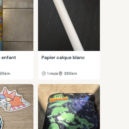
 enfant
Papier calque blanc
95km
1 mois
395km