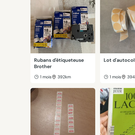
Rubans d'étiqueteuse
Lot d'autocol
Brother
1 mois
392km
1 mois
39