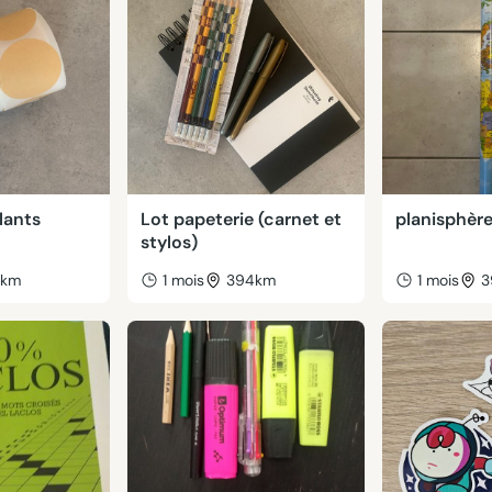
lants
Lot papeterie (carnet et
planisphère
stylos)
4km
1 mois
394km
1 mois
3