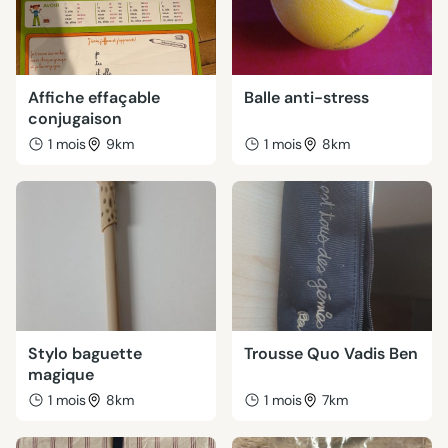
Affiche effaçable
Balle anti-stress
conjugaison
1 mois
9km
1 mois
8km
Stylo baguette
Trousse Quo Vadis Ben
magique
1 mois
8km
1 mois
7km