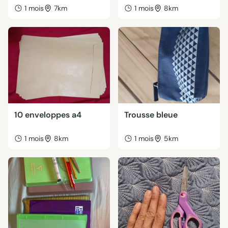
1 mois
7km
1 mois
8km
10 enveloppes a4
Trousse bleue
1 mois
8km
1 mois
5km