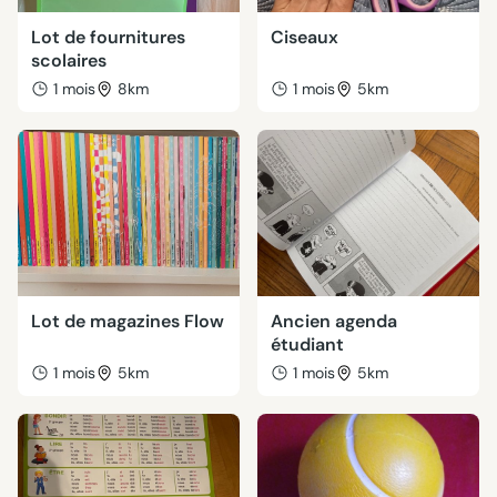
Lot de fournitures
Ciseaux
scolaires
1 mois
8km
1 mois
5km
Lot de magazines Flow
Ancien agenda
étudiant
1 mois
5km
1 mois
5km