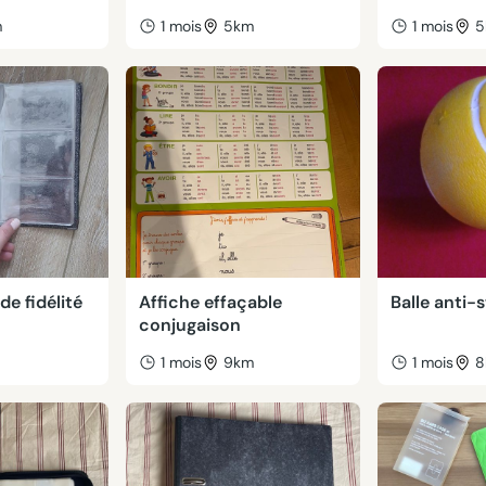
m
1 mois
5km
1 mois
5
de fidélité
Affiche effaçable
Balle anti-
conjugaison
m
1 mois
9km
1 mois
8