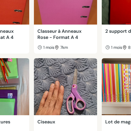
nneaux
Classeur à Anneaux
2 support d
at A 4
Rose - Format A 4
m
1 mois
7km
1 mois
8
tures
Ciseaux
Lot de mag