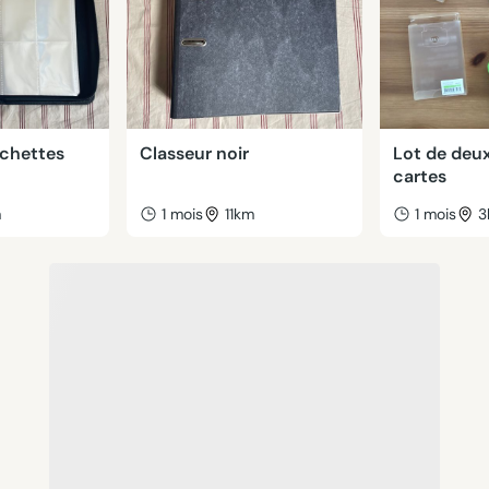
ochettes
Classeur noir
Lot de deu
cartes
m
1 mois
11km
1 mois
3