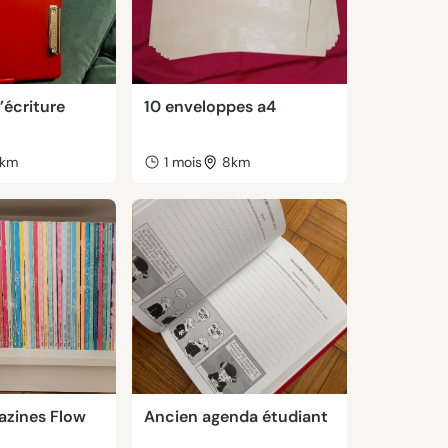
’écriture
10 enveloppes a4
km
1 mois
8km
azines Flow
Ancien agenda étudiant