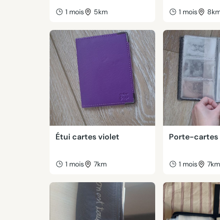
1 mois
5km
1 mois
8k
Étui cartes violet
Porte-cartes 
1 mois
7km
1 mois
7k