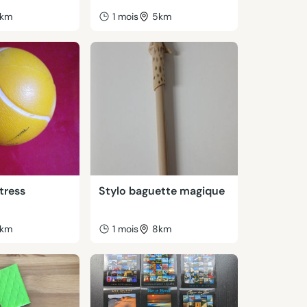
km
1 mois
5km
stress
Stylo baguette magique
km
1 mois
8km