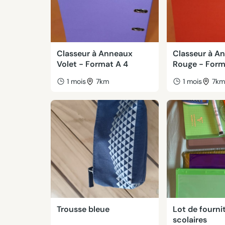
Classeur à Anneaux
Classeur à A
Volet - Format A 4
Rouge - Form
1 mois
7km
1 mois
7k
Trousse bleue
Lot de fourni
scolaires