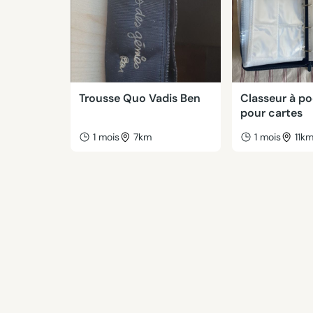
Trousse Quo Vadis Ben
Classeur à p
pour cartes
1 mois
7km
1 mois
11k