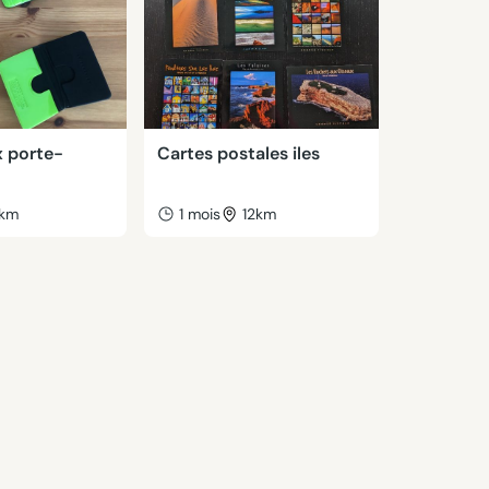
x porte-
Cartes postales iles
km
1 mois
12km