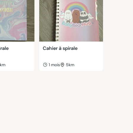
rale
Cahier à spirale
km
1 mois
5km