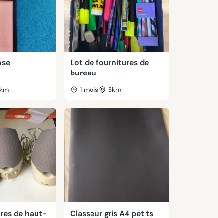
ose
Lot de fournitures de
bureau
km
1 mois
3km
ires de haut-
Classeur gris A4 petits