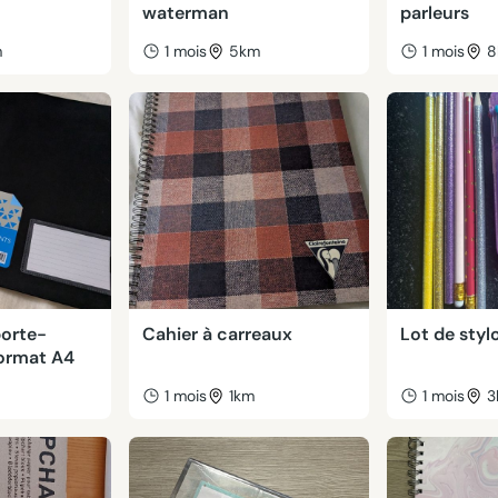
waterman
parleurs
m
1 mois
5km
1 mois
8
porte-
Cahier à carreaux
Lot de styl
ormat A4
1 mois
1km
1 mois
3