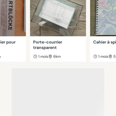
ier pour
Porte-courrier
Cahier à spi
transparent
m
1 mois
6km
1 mois
5