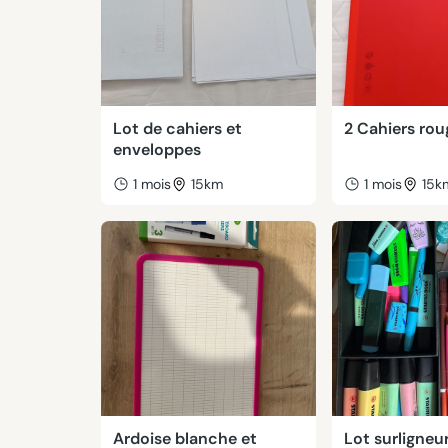
Lot de cahiers et
2 Cahiers rou
enveloppes
1 mois
15km
1 mois
15k
Ardoise blanche et
Lot surligneur