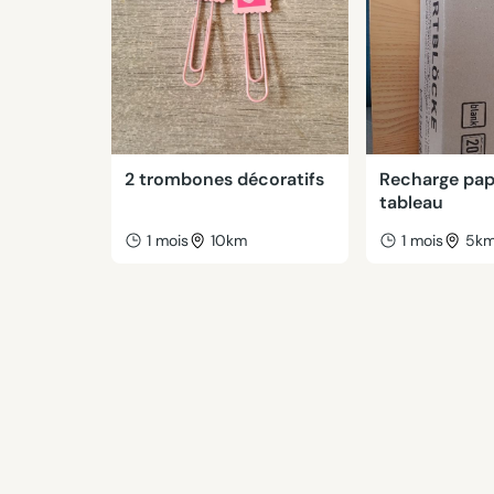
2 trombones décoratifs
Recharge pap
tableau
1 mois
10km
1 mois
5k