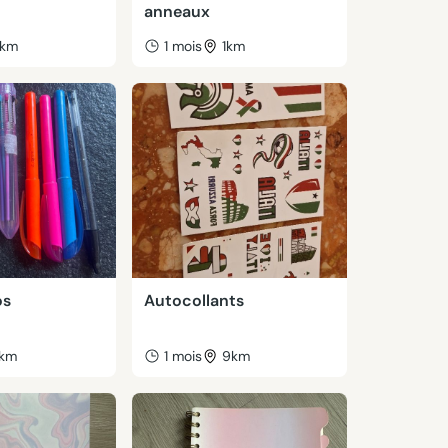
anneaux
km
1 mois
1km
os
Autocollants
km
1 mois
9km