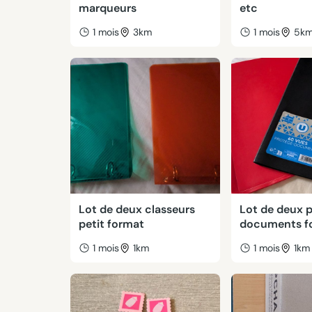
marqueurs
etc
1 mois
3km
1 mois
5k
Lot de deux classeurs
Lot de deux 
petit format
documents f
1 mois
1km
1 mois
1km