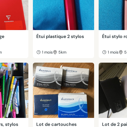
ge
Étui plastique 2 stylos
Étui stylo r
m
1 mois
5km
1 mois
5
s, stylos
Lot de cartouches
Lot de 2 pa