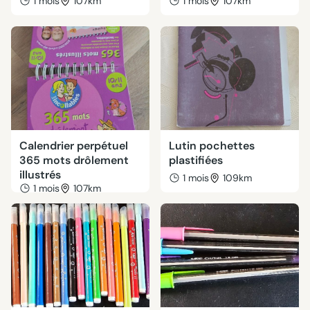
1 mois
107km
1 mois
107km
Calendrier perpétuel
Lutin pochettes
365 mots drôlement
plastifiées
illustrés
1 mois
109km
1 mois
107km