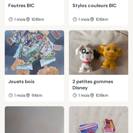
Feutres BIC
Stylos couleurs BIC
1 mois
108km
1 mois
108km
Jouets bois
2 petites gommes
Disney
1 mois
114km
1 mois
109km