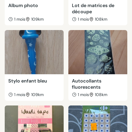
Album photo
Lot de matrices de
découpe
1 mois
109km
1 mois
108km
Stylo enfant bleu
Autocollants
fluorescents
1 mois
109km
1 mois
108km