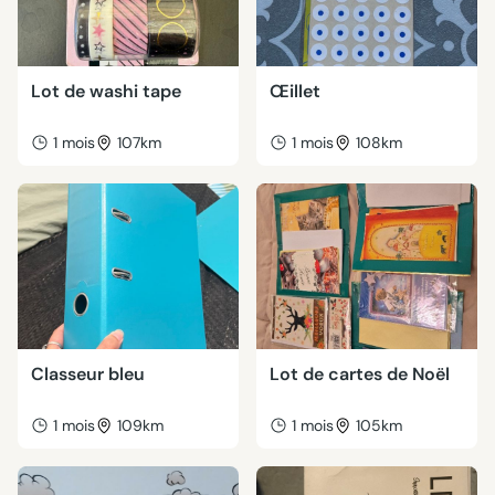
Lot de washi tape
Œillet
1 mois
107km
1 mois
108km
Classeur bleu
Lot de cartes de Noël
1 mois
109km
1 mois
105km