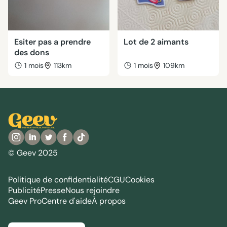
Esiter pas a prendre
Lot de 2 aimants
des dons
1 mois
113km
1 mois
109km
© Geev 2025
Politique de confidentialité
CGU
Cookies
Publicité
Presse
Nous rejoindre
Geev Pro
Centre d'aide
À propos