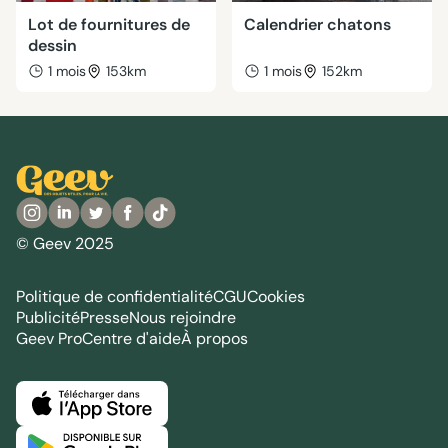
Lot de fournitures de
Calendrier chatons
dessin
1 mois
153km
1 mois
152km
© Geev 2025
Politique de confidentialité
CGU
Cookies
Publicité
Presse
Nous rejoindre
Geev Pro
Centre d'aide
À propos