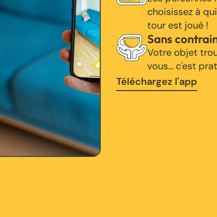
choisissez à qui
tour est joué !
Sans contrai
Votre objet tro
vous… c'est pra
Téléchargez l'app