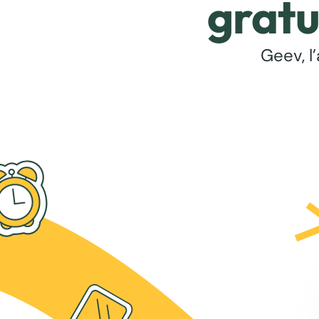
gratu
Geev, l