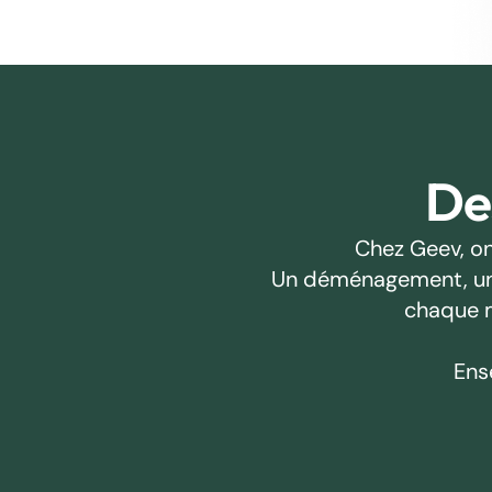
Des
Chez Geev, on
Un déménagement, un pr
chaque m
Ens