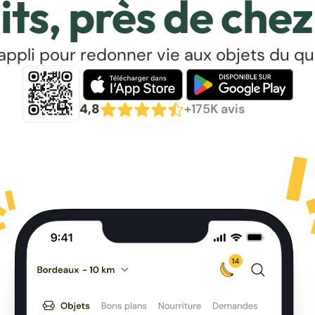
its, près de chez
’appli pour redonner vie aux objets du qu
4,8
+175K avis