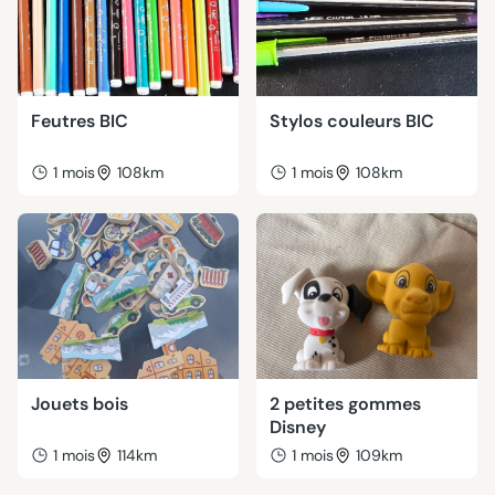
Feutres BIC
Stylos couleurs BIC
1 mois
108km
1 mois
108km
Jouets bois
2 petites gommes
Disney
1 mois
114km
1 mois
109km