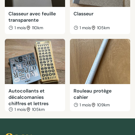
Classeur avec feuille
Classeur
transparente
1 mois
110km
1 mois
105km
Autocollants et
Rouleau protège
décalcomanies
cahier
chiffres et lettres
1 mois
109km
1 mois
105km