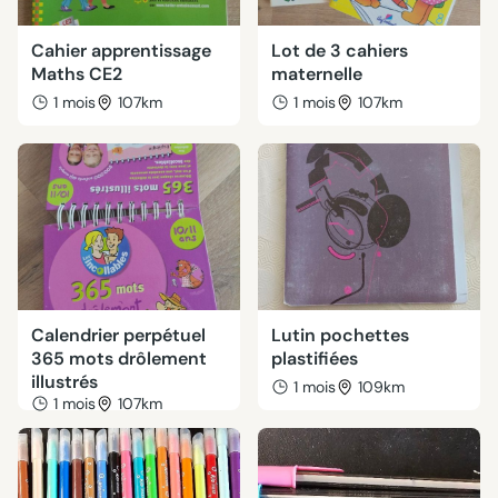
Cahier apprentissage
Lot de 3 cahiers
Maths CE2
maternelle
1 mois
107km
1 mois
107km
Calendrier perpétuel
Lutin pochettes
365 mots drôlement
plastifiées
illustrés
1 mois
109km
1 mois
107km