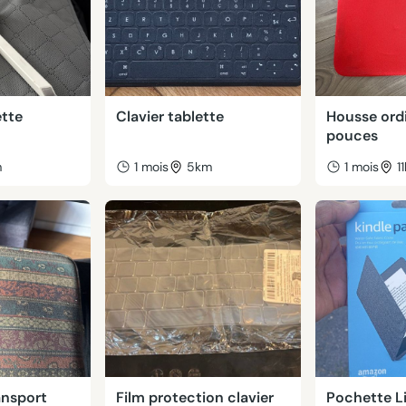
ette
Clavier tablette
Housse ord
pouces
m
1 mois
5km
1 mois
1
ansport
Film protection clavier
Pochette Li