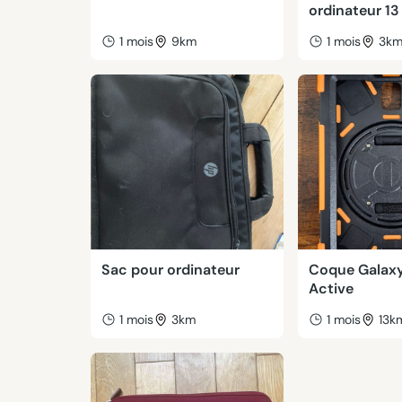
ordinateur 1
1 mois
9km
1 mois
3k
Sac pour ordinateur
Coque Galaxy
Active
1 mois
3km
1 mois
13k