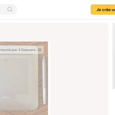
Je crée 
ntacté par 3 Geevers