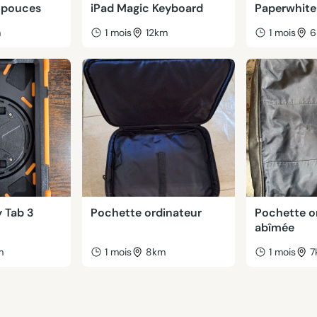
3 pouces
iPad Magic Keyboard
Paperwhite
m
1 mois
12km
1 mois
6
 Tab 3
Pochette ordinateur
Pochette o
abîmée
m
1 mois
8km
1 mois
7