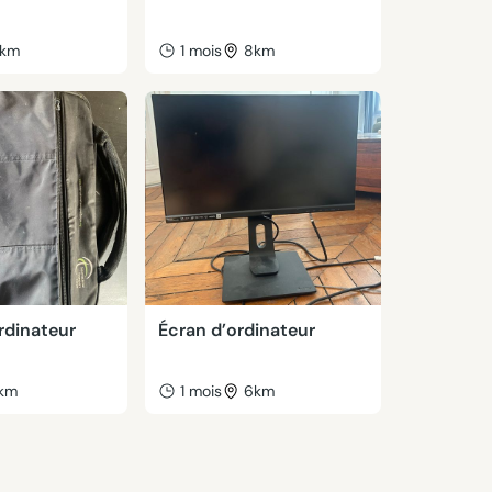
km
1 mois
8km
rdinateur
Écran d’ordinateur
km
1 mois
6km