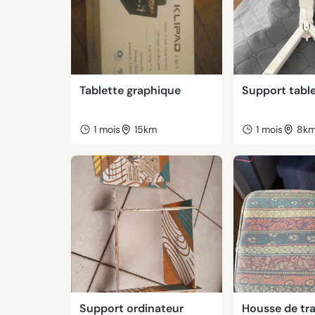
Tablette graphique
Support tabl
1 mois
15km
1 mois
8k
Support ordinateur
Housse de tr