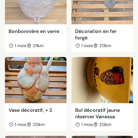
Bonbonnière en verre
Décoration en fer
forgé
1 mois
211km
1 mois
213km
Vase décoratif, + 2
Bol décoratif jaune
réserver Vanessa
1 mois
213km
1 mois
213km