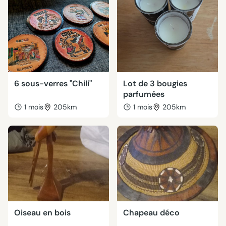
6 sous-verres "Chili"
Lot de 3 bougies
parfumées
1 mois
205km
1 mois
205km
Oiseau en bois
Chapeau déco