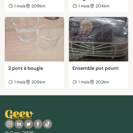
1 mois
209km
1 mois
204km
2 pots à bougie
Ensemble pot pourri
1 mois
205km
1 mois
202km