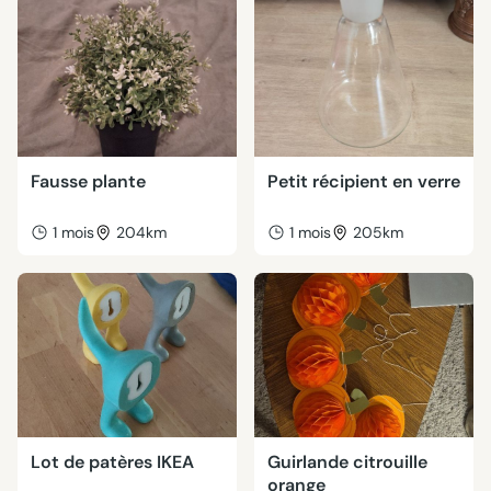
Fausse plante
Petit récipient en verre
1 mois
204km
1 mois
205km
Lot de patères IKEA
Guirlande citrouille
orange