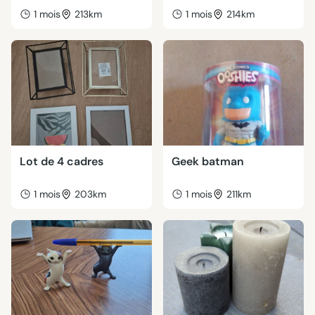
1 mois
213km
1 mois
214km
Lot de 4 cadres
Geek batman
1 mois
203km
1 mois
211km