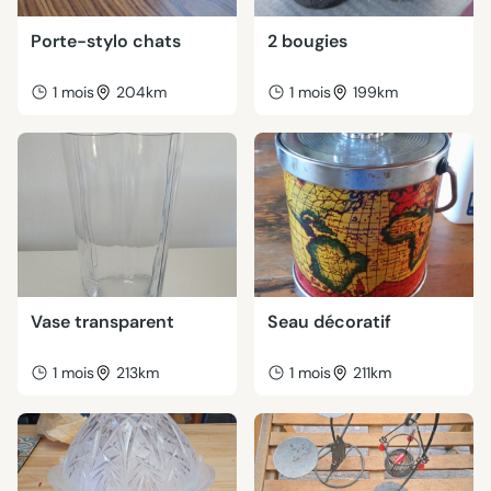
Porte-stylo chats
2 bougies
1 mois
204km
1 mois
199km
Vase transparent
Seau décoratif
1 mois
213km
1 mois
211km